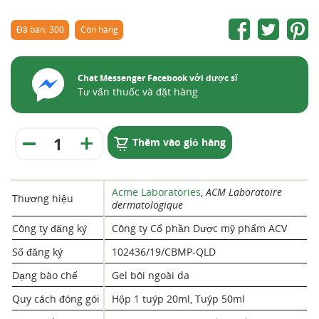
Đã bán: 300
Còn hàng
Chat Messenger Facebook với dược sĩ
Tư vấn thuốc và đặt hàng
Thêm vào giỏ hàng
Acme Laboratories
,
ACM Laboratoire
Thương hiệu
dermatologique
Công ty đăng ký
Công ty Cổ phần Dược mỹ phẩm ACV
Số đăng ký
102436/19/CBMP-QLD
Dạng bào chế
Gel bôi ngoài da
Quy cách đóng gói
Hộp 1 tuýp 20ml, Tuýp 50ml