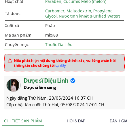
Hoạt chất
Paraben
,
Cucumis Melo (melon)
Carbomer
,
Maltodextrin
,
Propylene
Tá dược
Glycol
,
Nước tinh khiết (Purified Water)
Xuất xứ
Pháp
Mã sản phẩm
mk988
Chuyên mục
Thuốc Da Liễu
Nếu phát hiện nội dung không chính xác, vui lòng phản hồi
thông tin cho chúng tôi
tại đây
Dược sĩ Diệu Linh
Dược sĩ lâm sàng
Ngày đăng
Thứ Năm, 23/05/2024 16:37 CH
Cập nhật lần cuối:
Thứ Hai, 05/08/2024 17:01 CH
CHI TIẾT SẢN PHẨM
HỎI & ĐÁP
ĐÁNH GIÁ