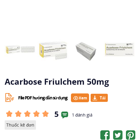
Acarbose Friulchem 50mg
File PDF hướng dẫn sử dụng:
Xem
5
1 đánh giá
Thuốc kê đơn