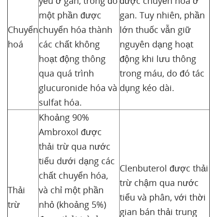
yếu ở gan, trong đó
được chuyển hóa ở
một phần được
gan. Tuy nhiên, phần
Chuyển
chuyển hóa thành
lớn thuốc vẫn giữ
hoá
các chất không
nguyên dạng hoạt
hoạt động thông
động khi lưu thông
qua quá trình
trong máu, do đó tác
glucuronide hóa và
dụng kéo dài.
sulfat hóa.
Khoảng 90%
Ambroxol được
thải trừ qua nước
tiểu dưới dạng các
Clenbuterol được thải
chất chuyển hóa,
trừ chậm qua nước
Thải
và chỉ một phần
tiểu và phân, với thời
trừ
nhỏ (khoảng 5%)
gian bán thải trung