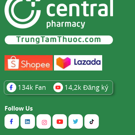
134k
Fan
14,2k
Đăng ký
Follow Us