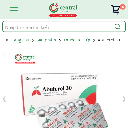
0
Tìm
kiếm
Trang chủ
Sản phẩm
Thuốc Hô Hấp
Abuterol 30
1 / 5
❮
❯