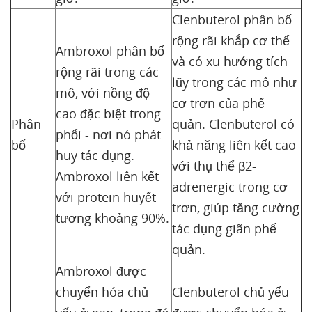
Clenbuterol phân bố
rộng rãi khắp cơ thể
Ambroxol phân bố
và có xu hướng tích
rộng rãi trong các
lũy trong các mô như
mô, với nồng độ
cơ trơn của phế
cao đặc biệt trong
Phân
quản. Clenbuterol có
phổi - nơi nó phát
bố
khả năng liên kết cao
huy tác dụng.
với thụ thể β2-
Ambroxol liên kết
adrenergic trong cơ
với protein huyết
trơn, giúp tăng cường
tương khoảng 90%.
tác dụng giãn phế
quản.
Ambroxol được
chuyển hóa chủ
Clenbuterol chủ yếu