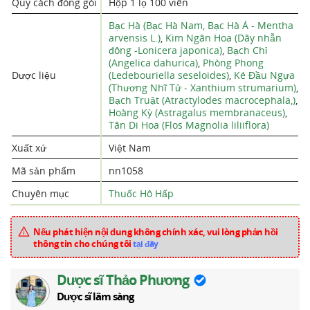
Quy cách đóng gói
Hộp 1 lọ 100 viên
Bạc Hà (Bạc Hà Nam, Bạc Hà Á - Mentha
arvensis L.)
,
Kim Ngân Hoa (Dây nhẫn
đông -Lonicera japonica)
,
Bạch Chỉ
(Angelica dahurica)
,
Phòng Phong
Dược liệu
(Ledebouriella seseloides)
,
Ké Đầu Ngựa
(Thương Nhĩ Tử - Xanthium strumarium)
,
Bạch Truật (Atractylodes macrocephala,)
,
Hoàng Kỳ (Astragalus membranaceus)
,
Tân Di Hoa (Flos Magnolia liliiflora)
Xuất xứ
Việt Nam
Mã sản phẩm
nn1058
Chuyên mục
Thuốc Hô Hấp
Nếu phát hiện nội dung không chính xác, vui lòng phản hồi
thông tin cho chúng tôi
tại đây
Dược sĩ Thảo Phương
Dược sĩ lâm sàng