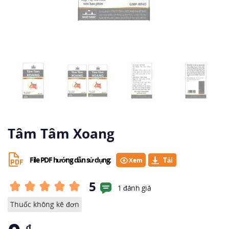
Tâm Tâm Xoang
File PDF hướng dẫn sử dụng:
Xem
5
1 đánh giá
Thuốc không kê đơn
₫