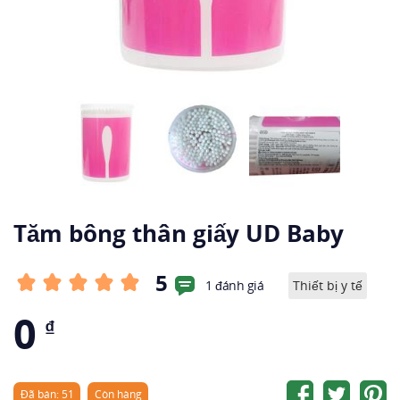
Tăm bông thân giấy UD Baby
5
1 đánh giá
Thiết bị y tế
0
₫
Đã bán: 51
Còn hàng