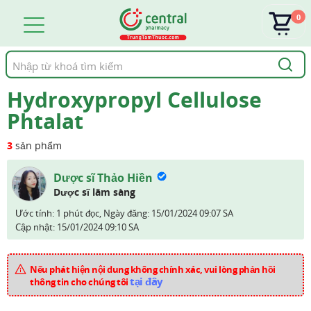
0
Tìm
kiếm
Hydroxypropyl Cellulose
Phtalat
3
sản phẩm
Dược sĩ Thảo Hiền
Dược sĩ lâm sàng
Ước tính: 1 phút đọc,
Ngày đăng:
15/01/2024 09:07 SA
Cập nhật:
15/01/2024 09:10 SA
Nếu phát hiện nội dung không chính xác, vui lòng phản hồi
tại đây
thông tin cho chúng tôi