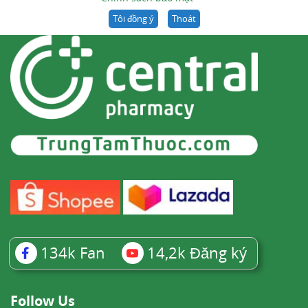
Tôi đồng ý
Thoát
134k
Fan
14,2k
Đăng ký
Follow Us