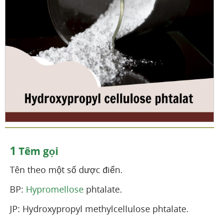
1
Têm gọi
Tên theo một số dược điển.
BP:
Hypromellose
phtalate.
JP: Hydroxypropyl methylcellulose phtalate.