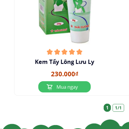
Kem Tẩy Lông Lưu Ly
230.000₫
Mua ngay
1
1/1