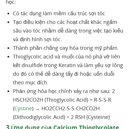
học:
Có tác dụng làm mềm cấu trúc sợi tóc
Tạo điều kiện cho các hoạt chất khác ngấm
sâu vào tóc nhằm dễ dàng trong việc tạo kiểu
và định hình sợi tóc.
Thành phần chống oxy hóa trong mỹ phẩm
Thioglycolic acid và muối của nó phá vỡ liên
kết disulfide trong Keratin và làm yếu sợ lông
do đó có thể dễ dàng tẩy đi hoặc uốn duỗi
theo mục đích
Phản ứng hóa học chính xảy ra như sau: 2
HSCH2CO2H (Thioglycolic Acid) + R-S-S-R
(
Cystine
) → HO2CCH2-S-S-CH2CO2H
(Dithiodiglycolic Acid) + 2 RSH (Cysteine)
3
Ứng dụng của Calcium Thioglycolate