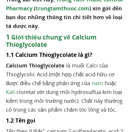
Pharmacy
(
trungtamthuoc.com
) xin gửi đến
bạn đọc những thông tin chi tiết hơn về loại
tá dược này.
1
Giới thiệu chung về Calcium
Thioglycolate
1.1 Calcium Thioglycolate là gì?
Calcium Thioglycolate
là muối Calci của
Thioglycolic Acid (một hợp chất acid hữu cơ
được điều chế bằng phản ứng của
natri
hoặc
Kali
cloretat với dung môi hydrosulfua kim loại
kiềm trong môi trường nước). Chất này thường
có trong các sản phẩm chăm tóc lông và tóc.
1.2 Tên gọi
Tên theo IUPAC: calcium;2-sulfanylacetic acid;2-