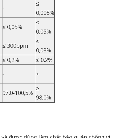
≤
-
0,005%
≤
≤ 0,05%
0,05%
≤
≤ 300ppm
0,03%
≤ 0,2%
≤ 0,2%
-
+
≥
97,0-100,5%
98,0%
n và được dùng làm chất bảo quản chống vi