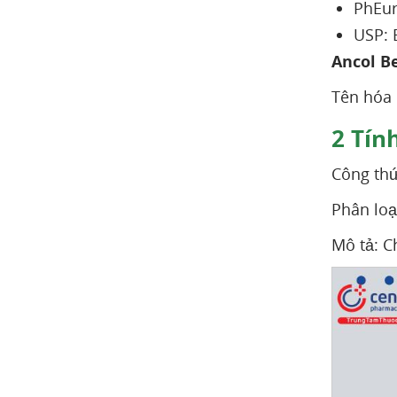
PhEur
USP: 
Ancol Be
Tên hóa
2
Tính
Công thứ
Phân loạ
Mô tả: C