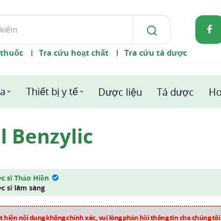
 thuốc
Tra cứu hoạt chất
Tra cứu tá dược
|
|
a
Thiết bị y tế
Dược liệu
Tá dược
Ho
l Benzylic
c sĩ Thảo Hiền
c sĩ lâm sàng
 hiện nội dung không chính xác, vui lòng phản hồi thông tin cho chúng tô