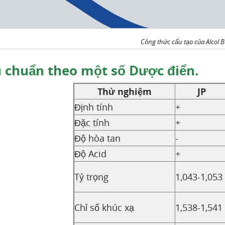
Công thức cấu tạo của ​Alcol Be
 chuẩn theo một số Dược điển.
Thử nghiệm
JP
Định tính
+
Đặc tính
+
Độ hòa tan
-
Độ Acid
+
Tỷ trọng
1,043-1,053
Chỉ số khúc xạ
1,538-1,541