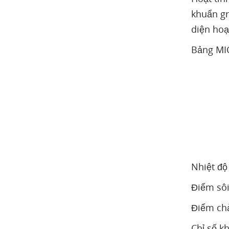
khuẩn gr
diện hoạ
Bảng MIC
Nhiệt độ
Điểm sôi
Điểm chả
Chỉ số k