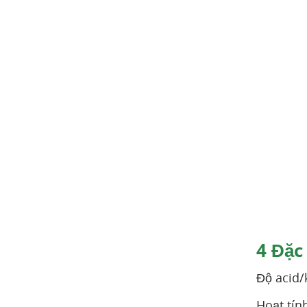
4
Đặc
Độ acid/
Hoạt tín