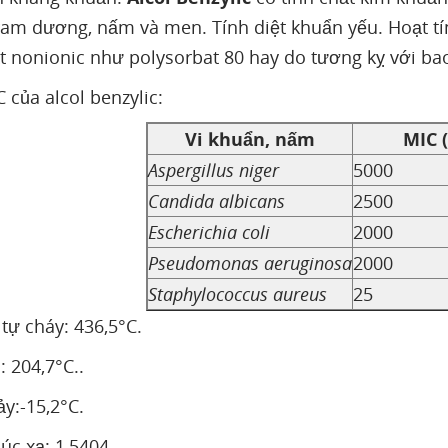
am dương, nấm và men. Tính diệt khuẩn yếu. Hoạt tín
t nonionic như polysorbat 80 hay do tương kỵ với bao
 của alcol benzylic:
Vi khuẩn, nấm
MIC 
Aspergillus niger
5000
Candida albicans
2500
Escherichia coli
2000
Pseudomonas aeruginosa
2000
Staphylococcus aureus
25
 tự cháy: 436,5°C.
: 204,7°C..
y:-15,2°C.
húc xạ: 1,5404.