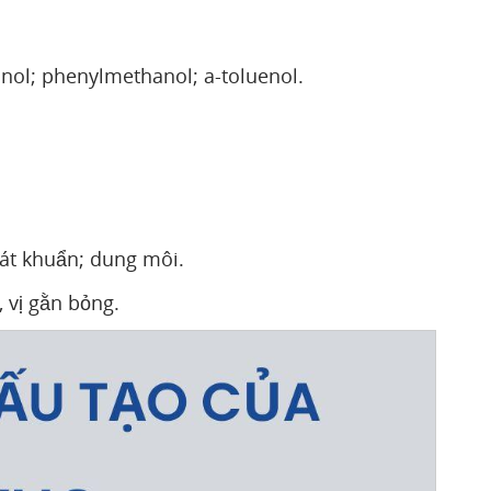
inol; phenylmethanol; a-toluenol.
sát khuẩn; dung môi.
 vị gằn bỏng.