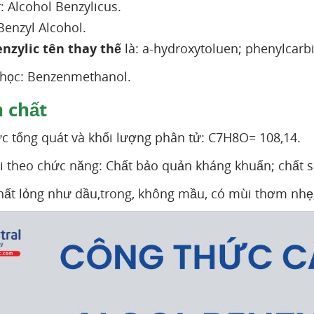
: Alcohol Benzylicus.
Benzyl Alcohol.
nzylic tên thay thế
là: a-hydroxytoluen; phenylcarb
 học: Benzenmethanol.
 chất
c tổng quát và khối lượng phân tử: C7H8O= 108,14.
i theo chức năng: Chất bảo quản kháng khuẩn; chất 
hất lỏng như dầu,trong, không mầu, có mùi thơm nhẹ,