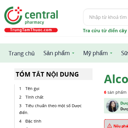
Tìm
kiếm
Tra cứu từ điển cây
Sản phẩm
Mỹ phẩm
Sữ
Trang chủ
TÓM TẮT NỘI DUNG
Alco
Tên gọi
6
sản phẩm
Tính chất
Dượ
Tiêu chuẩn theo một số Dược
Dượ
điển.
Đặc tính
Nếu phát