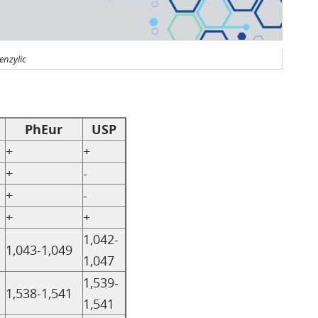
nzylic ​
PhEur
USP
+
+
+
-
+
-
+
+
1,042-
1,043-1,049
1,047
1,539-
1,538-1,541
1,541