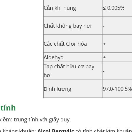
Cắn khi nung
≤ 0,005%
Chất không bay hơi
-
Các chất Clor hóa
+
Aldehyd
+
Tạp chất hữu cơ bay
-
hơi
Định lượng
97,0-100,5%
 tính
kiềm: trung tính với giấy quy.
h kháng khuẩn:
Alcol Benzylic
có tính chất kìm khuẩ