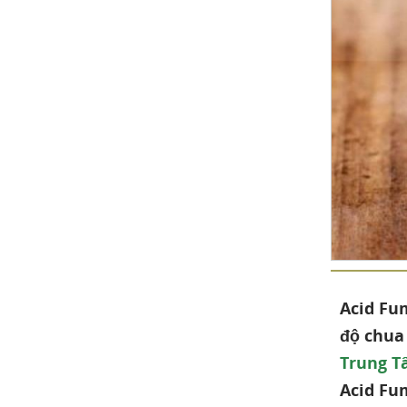
Acid Fumaric
Tác dụng không mong
muốn
Thận trọng khi xử lý
Các câu hỏi thường gặp về Acid
Fumaric
Hoạt chất có an toàn cho bà
bầu không?
Acid Fumaric có chứa Gluten
không?
Các dạng bào chế phổ biến của
Acid Fu
Acid Fumaric
độ chua 
Trung T
Acid Fu