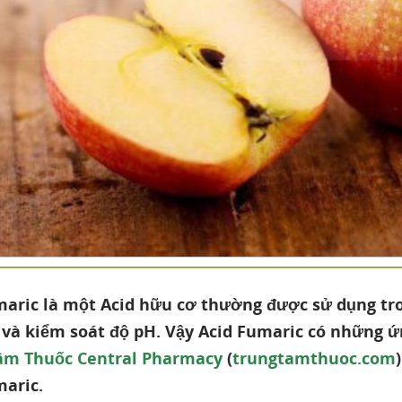
maric là một Acid hữu cơ thường được sử dụng tr
và kiểm soát độ pH. Vậy Acid Fumaric có những ứng
âm Thuốc Central Pharmacy
(
trungtamthuoc.com
maric.