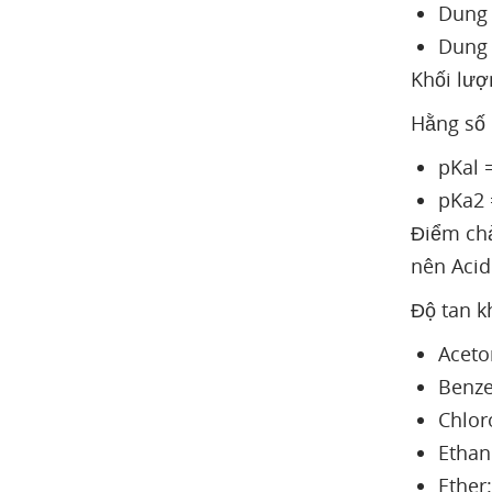
Dung 
Dung 
Khối lượ
Hằng số 
pKal 
pKa2 
Điểm chả
nên Acid
Độ tan k
Aceton
Benzen
Chloro
Ethan
Ether: