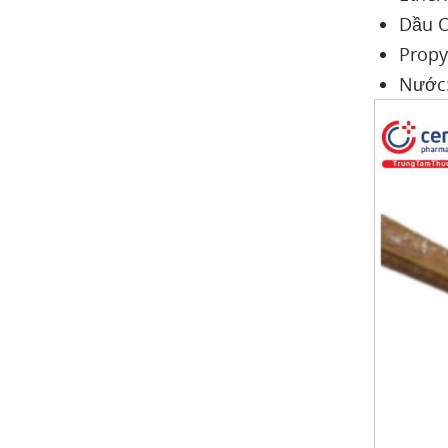
Dầu Ol
Propy
Nước: