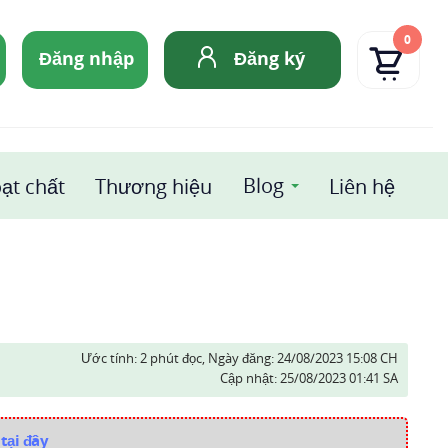
0
Đăng nhập
Đăng ký
Blog
ạt chất
Thương hiệu
Liên hệ
Ước tính: 2 phút đọc,
Ngày đăng:
24/08/2023 15:08 CH
Cập nhật:
25/08/2023 01:41 SA
tại đây
i