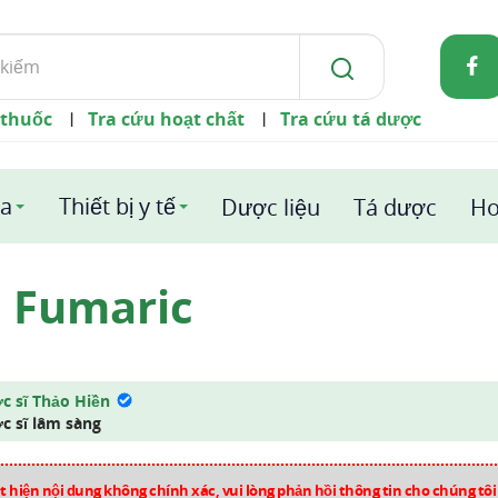
 thuốc
Tra cứu hoạt chất
Tra cứu tá dược
|
|
a
Thiết bị y tế
Dược liệu
Tá dược
Ho
d Fumaric
c sĩ Thảo Hiền
c sĩ lâm sàng
 hiện nội dung không chính xác, vui lòng phản hồi thông tin cho chúng tô