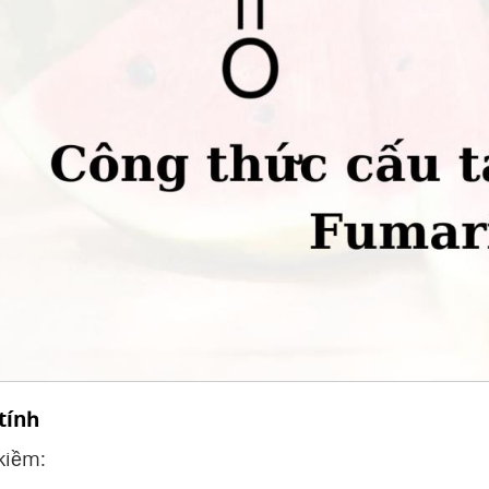
 tính
kiềm: