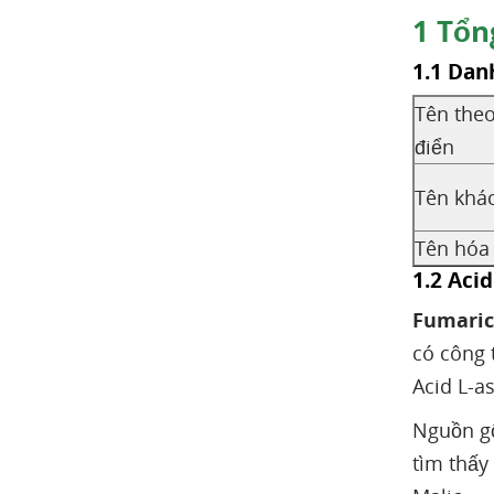
1
Tổng
1.1 Dan
Tên the
điển
Tên khá
Tên hóa
1.2 Acid
Fumaric 
có công 
Acid L-as
Nguồn gố
tìm thấy 