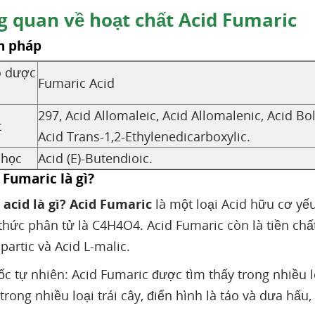
 quan về hoạt chất Acid Fumaric
h pháp
o dược
Fumaric Acid
297, Acid Allomaleic, Acid Allomalenic, Acid Bol
c
Acid Trans-1,2-Ethylenedicarboxylic.
 học
Acid (E)-Butendioic.
 Fumaric là gì?
acid là gì? Acid Fumaric
là một loại Acid hữu cơ yế
thức phân tử là C4H4O4. Acid Fumaric còn là tiền ch
partic và Acid L-malic.
c tự nhiên: Acid Fumaric được tìm thấy trong nhiều l
trong nhiều loại trái cây, điển hình là táo và dưa hấu