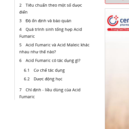
Tiêu chuẩn theo một số dược
điển
Độ ổn định và bảo quản
Quá trình sinh tổng hợp Acid
Fumaric
Acid Fumaric và Acid Maleic khác
nhau như thế nào?
Acid Fumaric có tác dụng gì?
Cơ chế tác dụng
Dược động học
Chỉ định - liều dùng của Acid
Fumaric
Chỉ định
Liều lượng
Tác dụng không mong muốn của