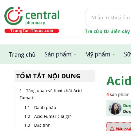
Tìm
kiếm
Tra cứu từ điển cây
Sản phẩm
Mỹ phẩm
Sữ
Trang chủ
TÓM TẮT NỘI DUNG
Aci
Tổng quan về hoạt chất Acid
4
sản phẩm
Fumaric
Dượ
Danh pháp
Dượ
Acid Fumaric là gì?
Đặc tính
Nếu phát