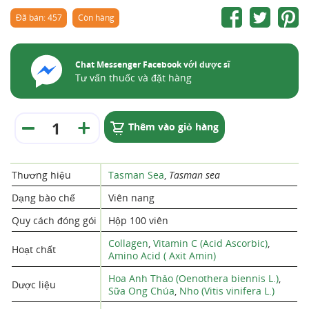
Đã bán: 457
Còn hàng
Chat Messenger Facebook với dược sĩ
Tư vấn thuốc và đặt hàng
Thêm vào giỏ hàng
Thương hiệu
Tasman Sea
,
Tasman sea
Dạng bào chế
Viên nang
Quy cách đóng gói
Hộp 100 viên
Collagen
,
Vitamin C (Acid Ascorbic)
,
Hoạt chất
Amino Acid ( Axit Amin)
Hoa Anh Thảo (Oenothera biennis L.)
,
Dược liệu
Sữa Ong Chúa
,
Nho (Vitis vinifera L.)