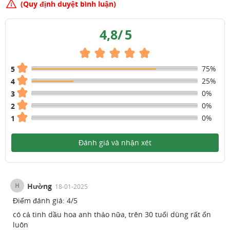
(Quy định duyệt bình luận)
4,8
/
5
75%
5
25%
4
0%
3
0%
2
0%
1
Đánh giá và nhận xét
H
Hường
18-01-2025
Điểm đánh giá:
4
/
5
có cả tinh dầu hoa anh thảo nữa, trên 30 tuổi dùng rất ổn
luôn