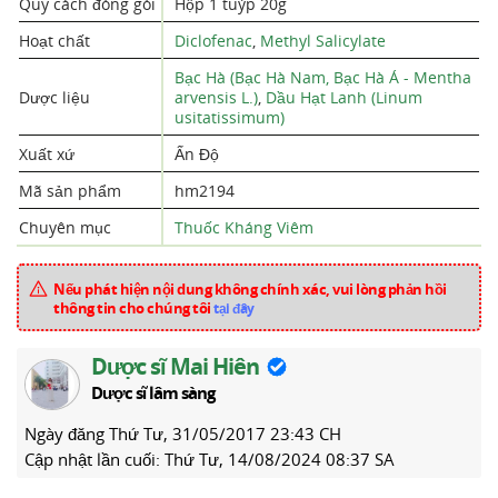
Quy cách đóng gói
Hộp 1 tuýp 20g
Hoạt chất
Diclofenac
,
Methyl Salicylate
Bạc Hà (Bạc Hà Nam, Bạc Hà Á - Mentha
Dược liệu
arvensis L.)
,
Dầu Hạt Lanh (Linum
usitatissimum)
Xuất xứ
Ấn Độ
Mã sản phẩm
hm2194
Chuyên mục
Thuốc Kháng Viêm
Nếu phát hiện nội dung không chính xác, vui lòng phản hồi
thông tin cho chúng tôi
tại đây
Dược sĩ Mai Hiên
Dược sĩ lâm sàng
Ngày đăng
Thứ Tư, 31/05/2017 23:43 CH
Cập nhật lần cuối:
Thứ Tư, 14/08/2024 08:37 SA