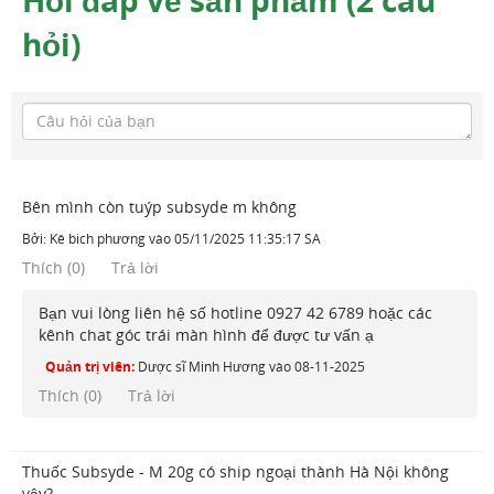
Hỏi đáp về sản phẩm (2 câu
hỏi)
Bên mình còn tuýp subsyde m không
Bởi:
Kê bich phương
vào
05/11/2025 11:35:17 SA
Thích
(
0
)
Trả lời
Bạn vui lòng liên hệ số hotline 0927 42 6789 hoặc các
kênh chat góc trái màn hình để được tư vấn ạ
Quản trị viên:
Dược sĩ Minh Hương
vào
08-11-2025
Thích (
0
)
Trả lời
Thuốc Subsyde - M 20g có ship ngoại thành Hà Nội không
vậy?