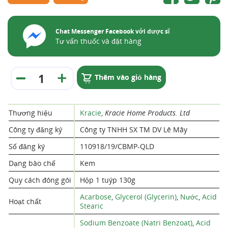
Chat Messenger Facebook với dược sĩ
Tư vấn thuốc và đặt hàng
Thêm vào giỏ hàng
Thương hiệu
Kracie
,
Kracie Home Products. Ltd
Công ty đăng ký
Công ty TNHH SX TM DV Lê Mây
Số đăng ký
110918/19/CBMP-QLD
Dạng bào chế
Kem
Quy cách đóng gói
Hộp 1 tuýp 130g
Acarbose
,
Glycerol (Glycerin)
,
Nước
,
Acid
Hoạt chất
Stearic
Sodium Benzoate (Natri Benzoat)
,
Acid