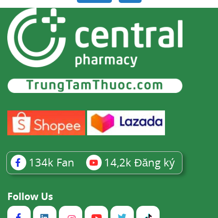
134k
Fan
14,2k
Đăng ký
Follow Us