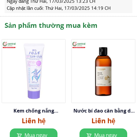
Ngày đăng
Thứ Hai, 17/03/2025 13:23 CH
Cập nhật lần cuối:
Thứ Hai, 17/03/2025 14:19 CH
Sản phẩm thường mua kèm
Kem chống nắng
Nước bí đao cân bằng da
Hatomugi SPF50+ PA++++
Cocoon
Liên hệ
Liên hệ
70g tím
Mua ngay
Mua ngay