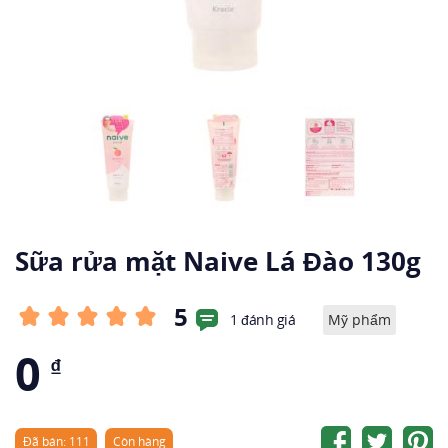
Sữa rửa mặt Naive Lá Đào 130g
5
1 đánh giá
Mỹ phẩm
0
₫
Đã bán: 111
Còn hàng