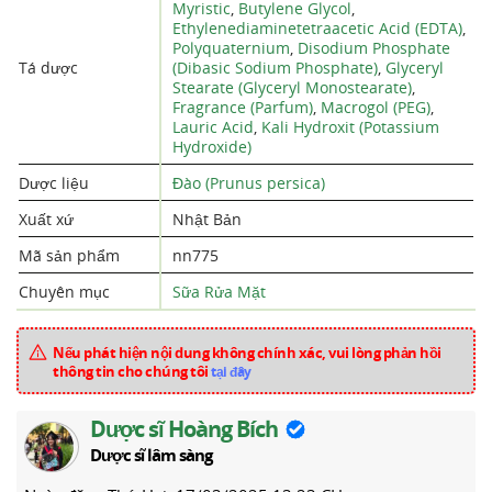
Myristic
,
Butylene Glycol
,
Ethylenediaminetetraacetic Acid (EDTA)
,
Polyquaternium
,
Disodium Phosphate
Tá dược
(Dibasic Sodium Phosphate)
,
Glyceryl
Stearate (Glyceryl Monostearate)
,
Fragrance (Parfum)
,
Macrogol (PEG)
,
Lauric Acid
,
Kali Hydroxit (Potassium
Hydroxide)
Dược liệu
Đào (Prunus persica)
Xuất xứ
Nhật Bản
Mã sản phẩm
nn775
Chuyên mục
Sữa Rửa Mặt
Nếu phát hiện nội dung không chính xác, vui lòng phản hồi
thông tin cho chúng tôi
tại đây
Dược sĩ Hoàng Bích
Dược sĩ lâm sàng