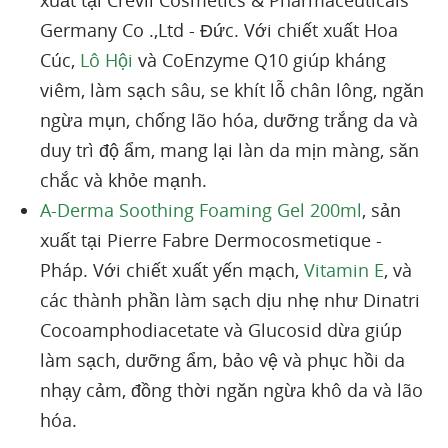
xuất tại Crevil Cosmetics & Pharmaceuticals
Germany Co .,Ltd - Đức. Với chiết xuất Hoa
Cúc,
Lô Hội
và CoEnzyme Q10 giúp kháng
viêm, làm sạch sâu, se khít lỗ chân lông, ngăn
ngừa mụn, chống lão hóa, dưỡng trắng da và
duy trì độ ẩm, mang lại làn da mịn màng, săn
chắc và khỏe mạnh.
A-Derma Soothing Foaming Gel 200ml
, sản
xuất tại Pierre Fabre Dermocosmetique -
Pháp. Với chiết xuất yến mạch,
Vitamin E
, và
các thành phần làm sạch dịu nhẹ như Dinatri
Cocoamphodiacetate và Glucosid dừa giúp
làm sạch, dưỡng ẩm, bảo vệ và phục hồi da
nhạy cảm, đồng thời ngăn ngừa khô da và lão
hóa.