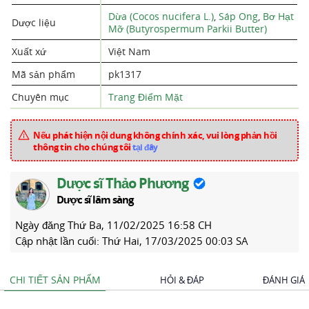
Dừa (Cocos nucifera L.)
,
Sáp Ong
,
Bơ Hạt
Dược liệu
Mỡ (Butyrospermum Parkii Butter)
Xuất xứ
Việt Nam
Mã sản phẩm
pk1317
Chuyên mục
Trang Điểm Mặt
Nếu phát hiện nội dung không chính xác, vui lòng phản hồi
thông tin cho chúng tôi
tại đây
Dược sĩ Thảo Phương
Dược sĩ lâm sàng
Ngày đăng
Thứ Ba, 11/02/2025 16:58 CH
Cập nhật lần cuối:
Thứ Hai, 17/03/2025 00:03 SA
CHI TIẾT SẢN PHẨM
HỎI & ĐÁP
ĐÁNH GIÁ