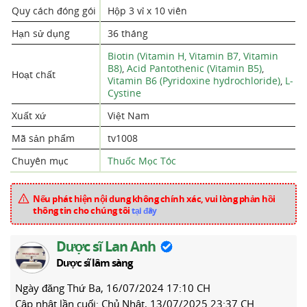
Quy cách đóng gói
Hộp 3 vỉ x 10 viên
Hạn sử dụng
36 tháng
Biotin (Vitamin H, Vitamin B7, Vitamin
B8)
,
Acid Pantothenic (Vitamin B5)
,
Hoạt chất
Vitamin B6 (Pyridoxine hydrochloride)
,
L-
Cystine
Xuất xứ
Việt Nam
Mã sản phẩm
tv1008
Chuyên mục
Thuốc Mọc Tóc
Nếu phát hiện nội dung không chính xác, vui lòng phản hồi
thông tin cho chúng tôi
tại đây
Dược sĩ Lan Anh
Dược sĩ lâm sàng
Ngày đăng
Thứ Ba, 16/07/2024 17:10 CH
Cập nhật lần cuối:
Chủ Nhật, 13/07/2025 23:37 CH