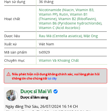
Hạn sử dụng
36 tháng
Nicotinamide (Niacin, Vitamin B3,
Vitamin PP)
,
Rutin
,
Vitamin B1
Hoạt chất
(Thiamine)
,
Vitamin B2 (Riboflavin)
,
Vitamin B6 (Pyridoxine hydrochloride)
,
Vitamin C (Acid Ascorbic)
Dược liệu
Rau Má (Centella asiatica)
,
Mật Ong
Xuất xứ
Việt Nam
Mã sản phẩm
tv0929
Chuyên mục
Vitamin Và Khoáng Chất
Nếu phát hiện nội dung không chính xác, vui lòng phản hồi
thông tin cho chúng tôi
tại đây
Dược sĩ Mai Vi
Dược sĩ lâm sàng
Ngày đăng
Thứ Sáu, 26/07/2024 16:14 CH