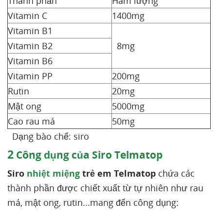
Thành phần
Hàm lượng
Vitamin C
1400mg
Vitamin B1
Vitamin B2
8mg
Vitamin B6
Vitamin PP
200mg
Rutin
20mg
Mật ong
5000mg
Cao rau má
50mg
Dạng bào chế: siro
2
Công dụng của Siro Telmatop
Siro
nhiệt miệng
trẻ em Telmatop
chứa các
thành phần được chiết xuất từ tự nhiên như rau
má, mật ong, rutin...mang đến công dụng: