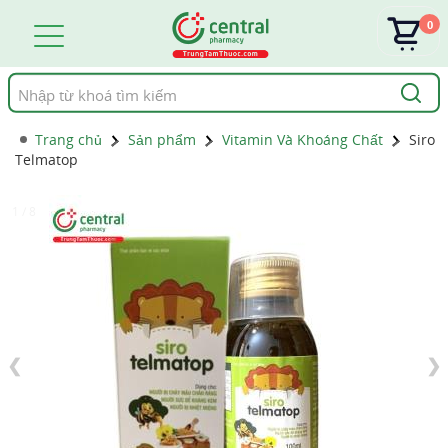
0
Tìm
kiếm
Trang chủ
Sản phẩm
Vitamin Và Khoáng Chất
Siro
Telmatop
1 / 8
❮
❯