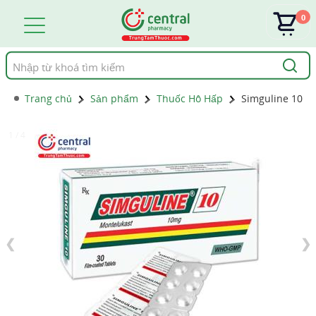
0
Tìm
kiếm
Trang chủ
Sản phẩm
Thuốc Hô Hấp
Simguline 10
1 / 4
❮
❯