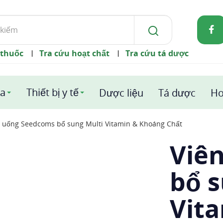
 thuốc
Tra cứu hoạt chất
Tra cứu tá dược
|
|
a
Thiết bị y tế
Dược liệu
Tá dược
Ho
n uống Seedcoms bổ sung Multi Vitamin & Khoáng Chất
Viê
bổ s
Vit