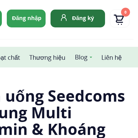
0
Đăng nhập
Đăng ký
Blog
ạt chất
Thương hiệu
Liên hệ
n uống Seedcoms
ung Multi
amin & Khoáng