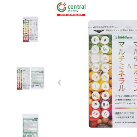
1 / 6
❮