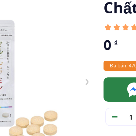
Chấ
0
₫
Đã bán: 47
❯