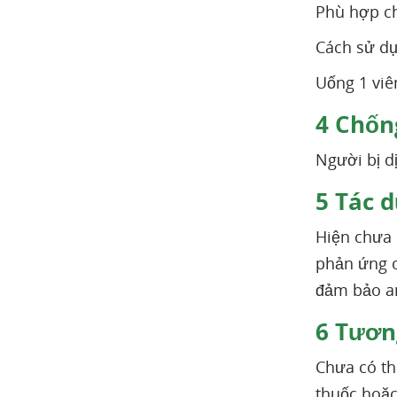
Phù hợp ch
Cách sử dụ
Uống 1 viê
4
Chống
Người bị d
5
Tác d
Hiện chưa 
phản ứng c
đảm bảo a
6
Tương
Chưa có th
thuốc hoặc