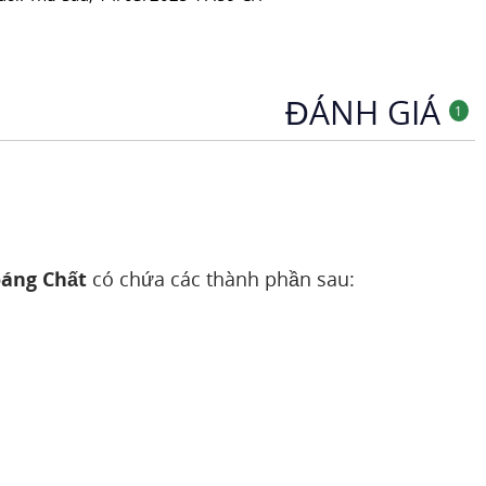
Nhật Bản
pk522
Vitamin Và Khoáng Chất
ĐÁNH GIÁ
1
oáng Chất
có chứa các thành phần sau: