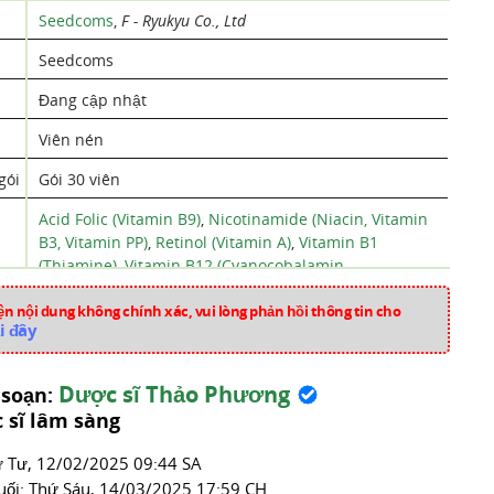
Seedcoms
,
F - Ryukyu Co., Ltd
Seedcoms
Đang cập nhật
Viên nén
gói
Gói 30 viên
Acid Folic (Vitamin B9)
,
Nicotinamide (Niacin, Vitamin
B3, Vitamin PP)
,
Retinol (Vitamin A)
,
Vitamin B1
(Thiamine)
,
Vitamin B12 (Cyanocobalamin,
Mecobalamin)
,
Vitamin B2 (Riboflavin)
,
Vitamin B6
n nội dung không chính xác, vui lòng phản hồi thông tin cho
(Pyridoxine hydrochloride)
,
Vitamin C (Acid Ascorbic)
,
i đây
Vitamin E (Alpha Tocopherol)
,
Crom (Chromium)
,
Hesperidin
,
Đồng
,
Mangan
,
Iod
,
Calci (Canxi)
,
Magnesium Oxide
,
Molypden (Molybdenum)
,
Calcium
Dược sĩ Thảo Phương
 soạn:
Pantothenate (Calcium D - Pantothenate)
,
Selen
,
Iron
 sĩ lâm sàng
(III) Pyrophosphat
́ Tư, 12/02/2025 09:44 SA
Silic (Silicon)
,
Cellulose Bột
uối:
Thứ Sáu, 14/03/2025 17:59 CH