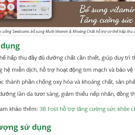
n uống Seedcoms bổ sung Multi Vitamin & Khoáng Chất hỗ trợ cơ thể hấp thu đ
 dụng
thể hấp thu đầy đủ dưỡng chất cần thiết, giúp duy trì
 hệ miễn dịch, hỗ trợ hoạt động tim mạch và bảo vệ t
c thành phần chống oxy hóa và khoáng chất, sản phẩ
dưỡng làn da tươi sáng, giảm thiểu nếp nhăn, đồng th
ham khảo thêm:
3B Fost hỗ trợ tăng cường sức khỏe c
ượng sử dụng