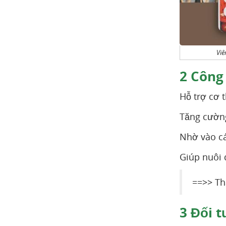
Viê
2
Công
Hỗ trợ cơ 
Tăng cường
Nhờ vào cá
Giúp nuôi 
==>> T
3
Đối t