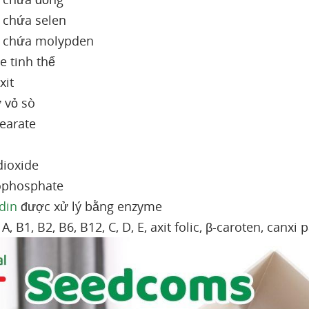
 chứa selen
i chứa molypden
e tinh thể
xit
ừ vỏ sò
tearate
dioxide
ophosphate
din
được xử lý bằng enzyme
A, B1, B2, B6, B12, C, D, E, axit folic, β-caroten, canxi