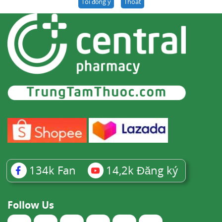
Tôi đồng ý
Thoát
134k
Fan
14,2k
Đăng ký
Follow Us