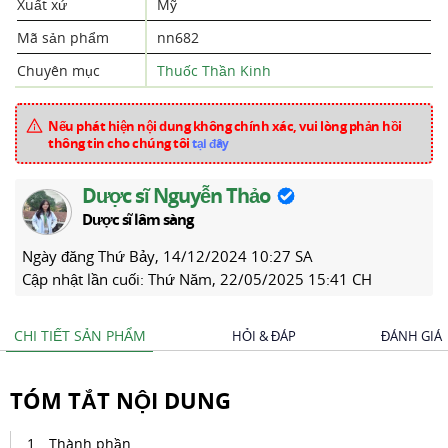
Xuất xứ
Mỹ
Mã sản phẩm
nn682
Chuyên mục
Thuốc Thần Kinh
Nếu phát hiện nội dung không chính xác, vui lòng phản hồi
thông tin cho chúng tôi
tại đây
Dược sĩ Nguyễn Thảo
Dược sĩ lâm sàng
Ngày đăng
Thứ Bảy, 14/12/2024 10:27 SA
Cập nhật lần cuối:
Thứ Năm, 22/05/2025 15:41 CH
CHI TIẾT SẢN PHẨM
HỎI & ĐÁP
ĐÁNH GIÁ
TÓM TẮT NỘI DUNG
Thành phần