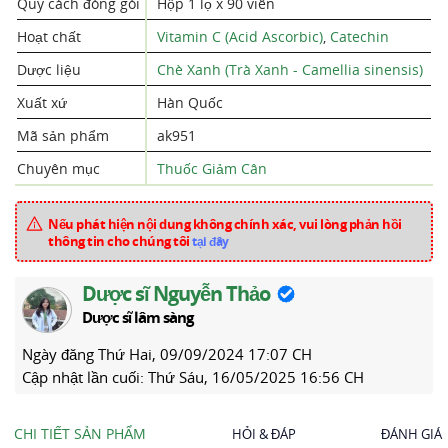
Quy cách đóng gói
Hộp 1 lọ x 90 viên
Hoạt chất
Vitamin C (Acid Ascorbic)
,
Catechin
Dược liệu
Chè Xanh (Trà Xanh - Camellia sinensis)
Xuất xứ
Hàn Quốc
Mã sản phẩm
ak951
Chuyên mục
Thuốc Giảm Cân
Nếu phát hiện nội dung không chính xác, vui lòng phản hồi
thông tin cho chúng tôi
tại đây
Dược sĩ Nguyễn Thảo
Dược sĩ lâm sàng
Ngày đăng
Thứ Hai, 09/09/2024 17:07 CH
Cập nhật lần cuối:
Thứ Sáu, 16/05/2025 16:56 CH
CHI TIẾT SẢN PHẨM
HỎI & ĐÁP
ĐÁNH GIÁ