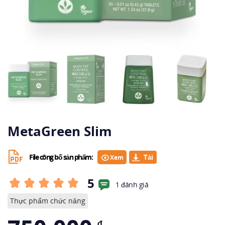
MetaGreen Slim
File công bố sản phẩm:
Xem
5
1 đánh giá
Thực phẩm chức năng
₫