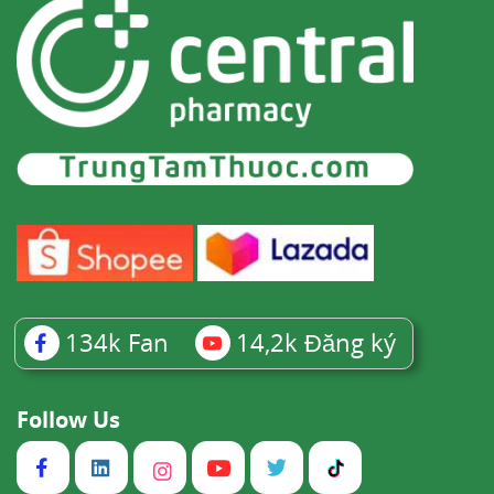
134k
Fan
14,2k
Đăng ký
Follow Us