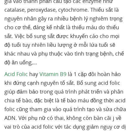
gia vào thành phần cấu tạo các enzyme như
catalase, peroxydase, cytochrome. Thiếu sắt là
nguyên nhân gây ra nhiều bệnh lý nghiêm trọng
cho cơ thể, đáng kể nhất là thiếu máu do thiếu
sắt. Việc bổ sung sắt được khuyến cáo cho mọi
độ tuổi tuy nhiên liều lượng ở mỗi lứa tuổi sẽ
khác nhau và phụ thuộc vào tình trạng bệnh, chế
độ ăn uống,...
Acid Folic
hay
Vitamin B9
là 1 cặp đôi hoàn hảo
khi đứng cạnh nguyên tố sắt. Bổ sung acid folic
giúp đảm bảo trong quá trình phát triển và phân
chia tế bào, đặc biệt là tế bào máu đồng thời acid
folic cũng tham gia vào quá trình tạo và sửa chữa
ADN. Với phụ nữ có thai, không còn bàn cãi j về
vai trò của acid folic với tác dụng giảm nguy cơ dị