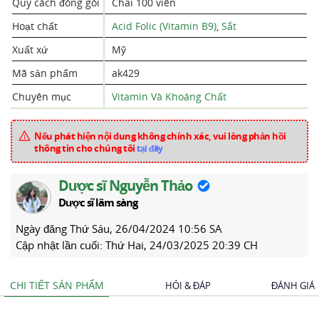
Quy cách đóng gói
Chai 100 viên
Hoạt chất
Acid Folic (Vitamin B9)
,
Sắt
Xuất xứ
Mỹ
Mã sản phẩm
ak429
Chuyên mục
Vitamin Và Khoáng Chất
Nếu phát hiện nội dung không chính xác, vui lòng phản hồi
thông tin cho chúng tôi
tại đây
Dược sĩ Nguyễn Thảo
Dược sĩ lâm sàng
Ngày đăng
Thứ Sáu, 26/04/2024 10:56 SA
Cập nhật lần cuối:
Thứ Hai, 24/03/2025 20:39 CH
CHI TIẾT SẢN PHẨM
HỎI & ĐÁP
ĐÁNH GIÁ