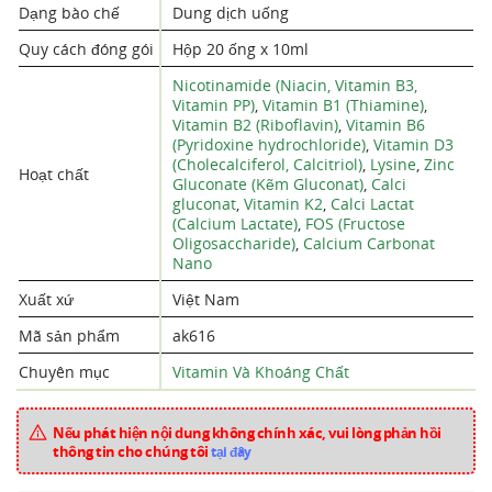
Dạng bào chế
Dung dịch uống
Quy cách đóng gói
Hộp 20 ống x 10ml
Nicotinamide (Niacin, Vitamin B3,
Vitamin PP)
,
Vitamin B1 (Thiamine)
,
Vitamin B2 (Riboflavin)
,
Vitamin B6
(Pyridoxine hydrochloride)
,
Vitamin D3
(Cholecalciferol, Calcitriol)
,
Lysine
,
Zinc
Hoạt chất
Gluconate (Kẽm Gluconat)
,
Calci
gluconat
,
Vitamin K2
,
Calci Lactat
(Calcium Lactate)
,
FOS (Fructose
Oligosaccharide)
,
Calcium Carbonat
Nano
Xuất xứ
Việt Nam
Mã sản phẩm
ak616
Chuyên mục
Vitamin Và Khoáng Chất
Nếu phát hiện nội dung không chính xác, vui lòng phản hồi
thông tin cho chúng tôi
tại đây