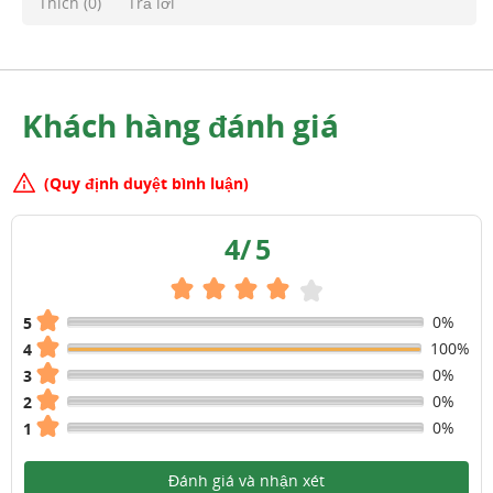
Thích (
0
)
Trả lời
Khách hàng đánh giá
(Quy định duyệt bình luận)
4
/
5
0%
5
100%
4
0%
3
0%
2
0%
1
Đánh giá và nhận xét