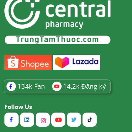
134k
Fan
14,2k
Đăng ký
Follow Us