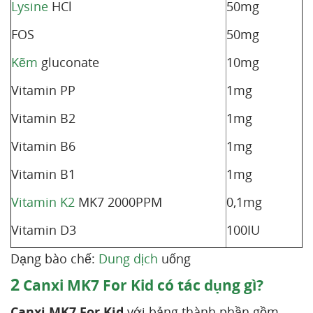
Lysine
HCl
50mg
FOS
50mg
Kẽm
gluconate
10mg
Vitamin PP
1mg
Vitamin B2
1mg
Vitamin B6
1mg
Vitamin B1
1mg
Vitamin K2
MK7 2000PPM
0,1mg
Vitamin D3
100IU
Dạng bào chế:
Dung dịch
uống
2
Canxi MK7 For Kid có tác dụng gì?
Canxi MK7 For Kid
với bảng thành phần gồm