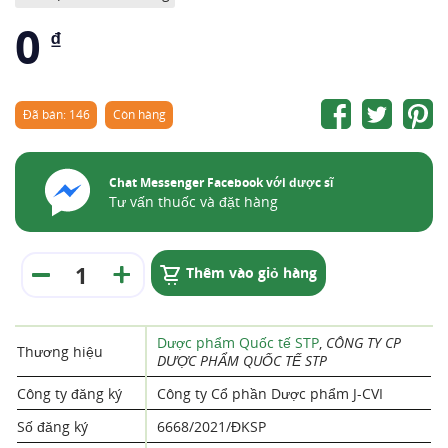
0
₫
Đã bán: 146
Còn hàng
Chat Messenger Facebook với dược sĩ
Tư vấn thuốc và đặt hàng
Thêm vào giỏ hàng
Dược phẩm Quốc tế STP
,
CÔNG TY CP
Thương hiệu
DƯỢC PHẨM QUỐC TẾ STP
Công ty đăng ký
Công ty Cổ phần Dược phẩm J-CVI
Số đăng ký
6668/2021/ĐKSP