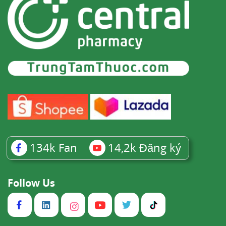
134k
Fan
14,2k
Đăng ký
Follow Us