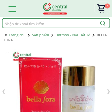
0
Tìm
kiếm
Trang chủ
Sản phẩm
Hormon - Nội Tiết Tố
BELLA
FORA
1 / 7
❮
❯