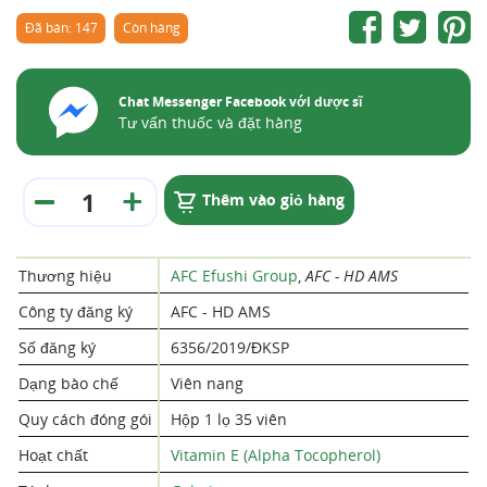
Đã bán: 147
Còn hàng
Chat Messenger Facebook với dược sĩ
Tư vấn thuốc và đặt hàng
Thêm vào giỏ hàng
Thương hiệu
AFC Efushi Group
,
AFC - HD AMS
Công ty đăng ký
AFC - HD AMS
Số đăng ký
6356/2019/ĐKSP
Dạng bào chế
Viên nang
Quy cách đóng gói
Hộp 1 lọ 35 viên
Hoạt chất
Vitamin E (Alpha Tocopherol)