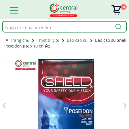
0
Tìm
kiếm
Trang chủ
Thiết bị y tế
Bao cao su
Bao cao su Shell
Poseidon (Hộp 10 chiếc)
1 / 5
❮
❯