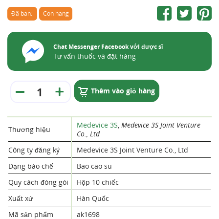
Đã bán:
Còn hàng
Chat Messenger Facebook với dược sĩ
Tư vấn thuốc và đặt hàng
Thêm vào giỏ hàng
Medevice 3S
,
Medevice 3S Joint Venture
Thương hiệu
Co., Ltd
Công ty đăng ký
Medevice 3S Joint Venture Co., Ltd
Dạng bào chế
Bao cao su
Quy cách đóng gói
Hộp 10 chiếc
Xuất xứ
Hàn Quốc
Mã sản phẩm
ak1698