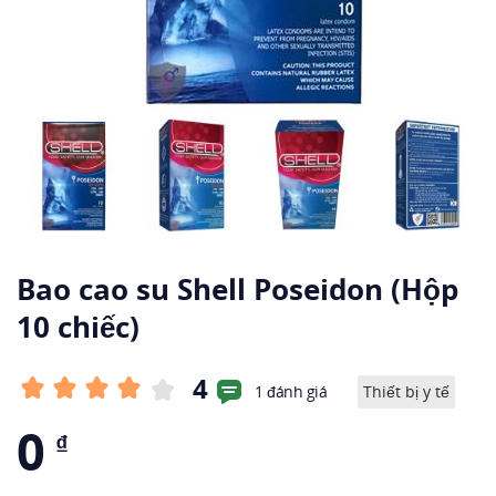
Bao cao su Shell Poseidon (Hộp
10 chiếc)
4
1 đánh giá
Thiết bị y tế
0
₫