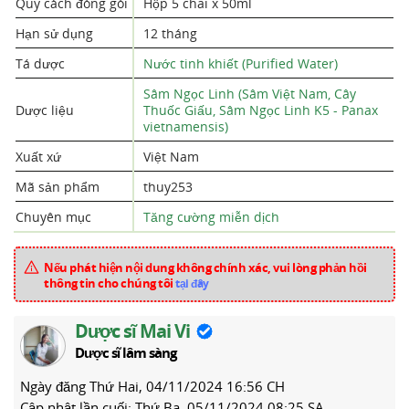
Quy cách đóng gói
Hộp 5 chai x 50ml
Hạn sử dụng
12 tháng
Tá dược
Nước tinh khiết (Purified Water)
Sâm Ngọc Linh (Sâm Việt Nam, Cây
Dược liệu
Thuốc Giấu, Sâm Ngọc Linh K5 - Panax
vietnamensis)
Xuất xứ
Việt Nam
Mã sản phẩm
thuy253
Chuyên mục
Tăng cường miễn dịch
Nếu phát hiện nội dung không chính xác, vui lòng phản hồi
thông tin cho chúng tôi
tại đây
Dược sĩ Mai Vi
Dược sĩ lâm sàng
Ngày đăng
Thứ Hai, 04/11/2024 16:56 CH
Cập nhật lần cuối:
Thứ Ba, 05/11/2024 08:25 SA