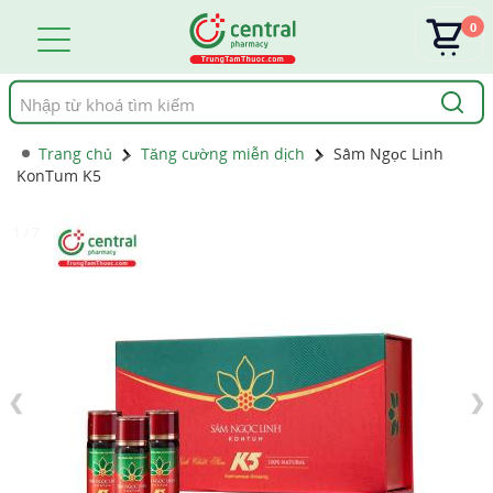
0
Tìm
kiếm
Trang chủ
Tăng cường miễn dịch
Sâm Ngọc Linh
KonTum K5
1 / 7
❮
❯