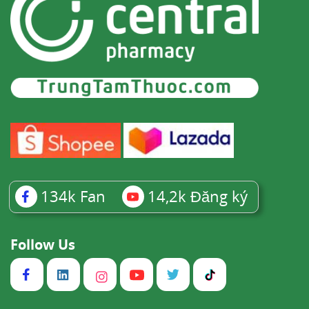
134k
Fan
14,2k
Đăng ký
Follow Us