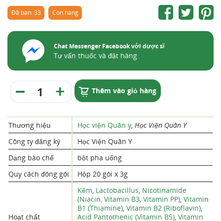
Đã bán: 33
Còn hàng
Chat Messenger Facebook với dược sĩ
Tư vấn thuốc và đặt hàng
Thêm vào giỏ hàng
Thương hiệu
Học viện Quân y
,
Học Viện Quân Y
Công ty đăng ký
Học Viện Quân Y
Dạng bào chế
bột pha uống
Quy cách đóng gói
Hộp 20 gói x 3g
Kẽm
,
Lactobacillus
,
Nicotinamide
(Niacin, Vitamin B3, Vitamin PP)
,
Vitamin
B1 (Thiamine)
,
Vitamin B2 (Riboflavin)
,
Hoạt chất
Acid Pantothenic (Vitamin B5)
,
Vitamin