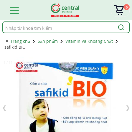
0
Tìm
kiếm
Trang chủ
Sản phẩm
Vitamin Và Khoáng Chất
safikid BIO
1 / 11
❮
❯