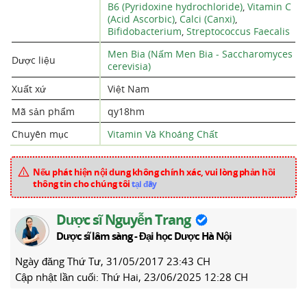
B6 (Pyridoxine hydrochloride)
,
Vitamin C
(Acid Ascorbic)
,
Calci (Canxi)
,
Bifidobacterium
,
Streptococcus Faecalis
Men Bia (Nấm Men Bia - Saccharomyces
Dược liệu
cerevisia)
Xuất xứ
Việt Nam
Mã sản phẩm
qy18hm
Chuyên mục
Vitamin Và Khoáng Chất
Nếu phát hiện nội dung không chính xác, vui lòng phản hồi
thông tin cho chúng tôi
tại đây
Dược sĩ Nguyễn Trang
Dược sĩ lâm sàng - Đại học Dược Hà Nội
Ngày đăng
Thứ Tư, 31/05/2017 23:43 CH
Cập nhật lần cuối:
Thứ Hai, 23/06/2025 12:28 CH