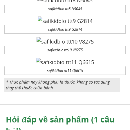
safikidbio ttt8 N5045
safikidbio ttt9 G2814
safikidbio ttt10 V8275
safikidbio ttt11 Q6615
* Thực phẩm này không phải là thuốc, không có tác dụng
thay thế thuốc chữa bệnh
Hỏi đáp về sản phẩm (1 câu