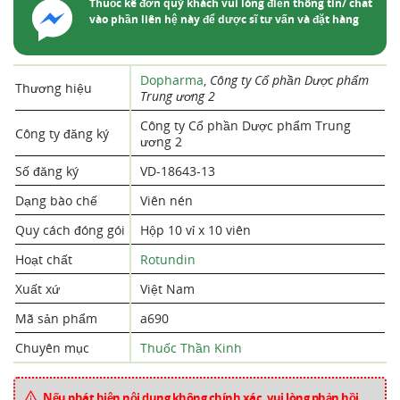
Thuốc kê đơn quý khách vui lòng điền thông tin/ chat
vào phần liên hệ này để dược sĩ tư vấn và đặt hàng
Dopharma
,
Công ty Cổ phần Dược phẩm
Thương hiệu
Trung ương 2
Công ty Cổ phần Dược phẩm Trung
Công ty đăng ký
ương 2
Số đăng ký
VD-18643-13
Dạng bào chế
Viên nén
Quy cách đóng gói
Hộp 10 vỉ x 10 viên
Hoạt chất
Rotundin
Xuất xứ
Việt Nam
Mã sản phẩm
a690
Chuyên mục
Thuốc Thần Kinh
Nếu phát hiện nội dung không chính xác, vui lòng phản hồi