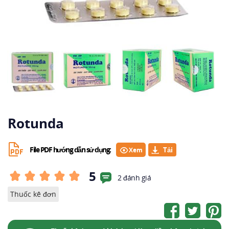
Rotunda
File PDF hướng dẫn sử dụng:
Xem
5
2 đánh giá
Thuốc kê đơn