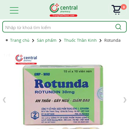
0
Tìm
kiếm
Trang chủ
Sản phẩm
Thuốc Thần Kinh
Rotunda
1 / 8
❮
❯