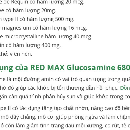
ge de Requin có hàm lượng 20 mcg.
ive có hàm lượng 20mg.
n type II có hàm lượng 500 mg.
e magnesium có hàm lượng 16 mcg.
se microcrystalline hàm lượng 40 mcg.
n có hàm lượng 400 mg.
hế: viên nén.
ụng của RED MAX Glucosamine 68
e là một đường amin có vai trò quan trọng trong quá t
nhờ đó giúp các khớp bị tổn thương dần hồi phục.
Đồn
găn cản quá trình phân hủy sụn và giúp khớp trong c
pe II có tác dụng tăng tạo chất nhờn, nâng cao độ bền
mô dây chằng, mô cơ, giúp phòng ngừa và làm chậm q
ó còn làm giảm tình trạng đau mỏi xương, co rút, tê c