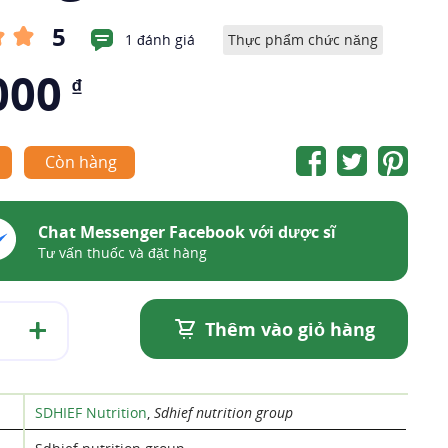
5
1 đánh giá
Thực phẩm chức năng
000
₫
Còn hàng
Chat Messenger Facebook với dược sĩ
Tư vấn thuốc và đặt hàng
Thêm vào giỏ hàng
SDHIEF Nutrition
,
Sdhief nutrition group