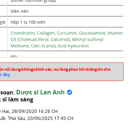
Sdhief nutrition group
Viên nén
gói
Hộp 1 lọ 100 viên
Chondroitin
,
Collagen
,
Curcumin
,
Glucosamine
,
Vitamin
D3 (Cholecalciferol, Calcitriol)
,
Methyl Sulfonyl
Methane
,
Calci (Canxi)
,
Acid hyaluronic
Mỹ
aa653
n nội dung không chính xác, vui lòng phản hồi thông tin cho
i đây
Thuốc Cơ - Xương Khớp
Dược sĩ Lan Anh
 soạn:
 sĩ lâm sàng
́ Hai, 28/09/2020 16:26 CH
uối:
Thứ Sáu, 20/06/2025 17:45 CH