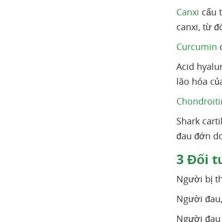
Canxi
cấu t
canxi, từ đ
Curcumin
c
Acid hyalu
lão hóa củ
Chondroiti
Shark cart
đau đớn do
3
Đối t
Người bị t
Người đau,
Người đau 