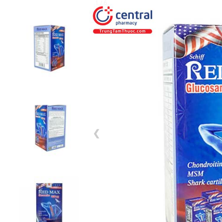
1 / 6
❮