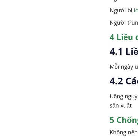
Người bị
l
Người trun
4
Liều 
4.1 Li
Mỗi ngày u
4.2 C
Uống nguyê
sản xuất
5
Chống
Không nên