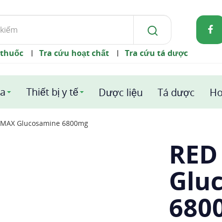
 thuốc
Tra cứu hoạt chất
Tra cứu tá dược
|
|
a
Thiết bị y tế
Dược liệu
Tá dược
Ho
 MAX Glucosamine 6800mg
RED
Glu
680