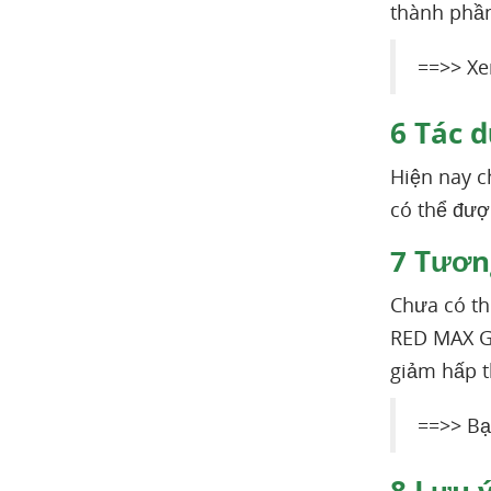
thành phầ
==>> X
6
Tác d
Hiện nay c
có thể đượ
7
Tương
Chưa có th
RED MAX G
giảm hấp t
==>> Bạ