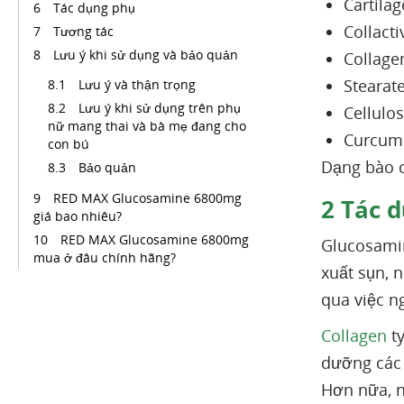
Cartila
Tác dụng phụ
Collact
Tương tác
Lưu ý khi sử dụng và bảo quản
Collage
Stearat
Lưu ý và thận trọng
Lưu ý khi sử dụng trên phụ
Cellulo
nữ mang thai và bà mẹ đang cho
Curcumi
con bú
Dạng bào c
Bảo quản
RED MAX Glucosamine 6800mg
2
Tác d
giá bao nhiêu?
RED MAX Glucosamine 6800mg
Glucosamin
mua ở đâu chính hãng?
xuất sụn, 
qua việc n
Collagen
ty
dưỡng các 
Hơn nữa, n