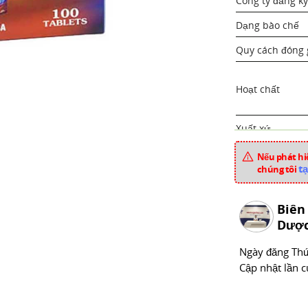
Công ty đăng ký
Dạng bào chế
Quy cách đóng 
Hoạt chất
Xuất xứ
Mã sản phẩm
Nếu phát hiệ
tạ
chúng tôi
Chuyên mục
Biên
Dược
Ngày đăng
Thư
Cập nhật lần c