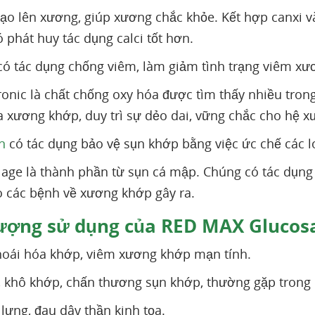
ạo lên xương, giúp xương chắc khỏe. Kết hợp canxi v
ó phát huy tác dụng calci tốt hơn.
ó tác dụng chống viêm, làm giảm tình trạng viêm xư
ronic là chất chống oxy hóa được tìm thấy nhiều trong
a xương khớp, duy trì sự dẻo dai, vững chắc cho hệ x
n
có tác dụng bảo vệ sụn khớp bằng việc ức chế các l
ilage là thành phần từ sụn cá mập. Chúng có tác dụng
 các bệnh về xương khớp gây ra.
ượng sử dụng của RED MAX Gluco
hoái hóa khớp, viêm xương khớp mạn tính.
 khô khớp, chấn thương sụn khớp, thường gặp trong 
lưng, đau dây thần kinh tọa.