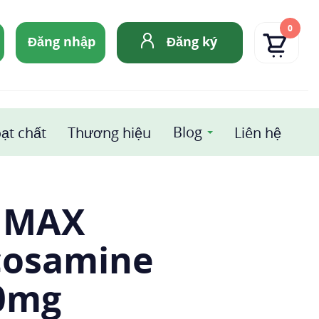
0
Đăng nhập
Đăng ký
Blog
ạt chất
Thương hiệu
Liên hệ
 MAX
cosamine
0mg