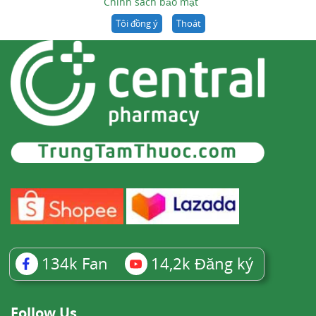
Chính sách bảo mật
Tôi đồng ý
Thoát
134k
Fan
14,2k
Đăng ký
Follow Us