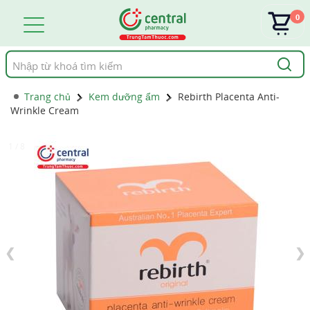
0
Tìm
kiếm
Trang chủ
Kem dưỡng ẩm
Rebirth Placenta Anti-
Wrinkle Cream
1 / 8
❮
❯