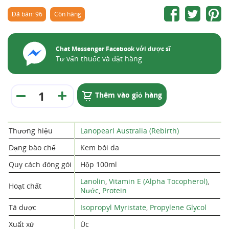
Đã bán: 96
Còn hàng
Chat Messenger Facebook với dược sĩ
Tư vấn thuốc và đặt hàng
Thêm vào giỏ hàng
Thương hiệu
Lanopearl Australia (Rebirth)
Dạng bào chế
Kem bôi da
Quy cách đóng gói
Hộp 100ml
Lanolin
,
Vitamin E (Alpha Tocopherol)
,
Hoạt chất
Nước
,
Protein
Tá dược
Isopropyl Myristate
,
Propylene Glycol
Xuất xứ
Úc