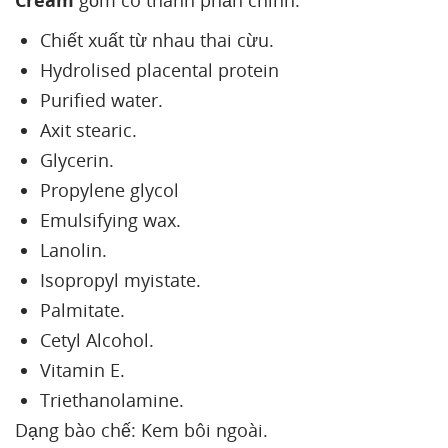
Cream
gồm có thành phần chính:
Chiết xuất từ nhau thai cừu.
Hydrolised placental protein
Purified water.
Axit stearic.
Glycerin.
Propylene glycol
Emulsifying wax.
Lanolin.
Isopropyl myistate.
Palmitate.
Cetyl Alcohol.
Vitamin E.
Triethanolamine.
Dạng bào chế: Kem bôi ngoài.