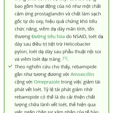
bao gồm hoạt động của nó như một chất
cảm ứng prostaglandin và chất làm sạch
gốc tự do oxy, hiệu quả chứng khó tiêu
chức năng, viêm dạ dày mãn tính, tổn
thương
Đường tiêu hóa
do NSAID, loét dạ
dày sau điều trị tiệt trừ Helicobacter
pylori, loét dạ dày sau phẫu thuật nội soi
[1]
và viêm loét đại tràng.
.
Theo nghiên cứu cho thấy, rebamipide
gần như tương đương với
Amoxicillin
cộng với
Omeprazole
trong việc giảm tái
phát vết loét. Tỷ lệ tái phát giảm nhờ
rebamipide có thể là do cải thiện chất
lượng chữa lành vết loét, thể hiện qua
việc ngăn chặn sự xâm nhập của tế bào