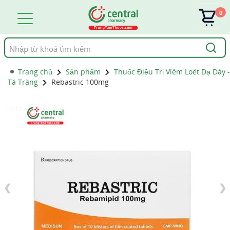
0
Tìm
kiếm
Trang chủ
Sản phẩm
Thuốc Điều Trị Viêm Loét Dạ Dày -
Tá Tràng
Rebastric 100mg
1 / 11
❮
❯