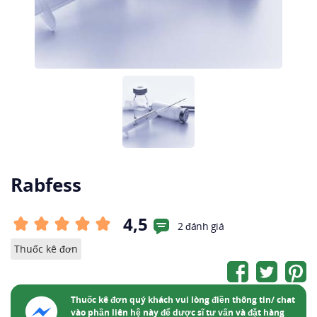
Rabfess
4,5
2 đánh giá
Thuốc kê đơn
Thuốc kê đơn quý khách vui lòng điền thông tin/ chat
vào phần liên hệ này để dược sĩ tư vấn và đặt hàng