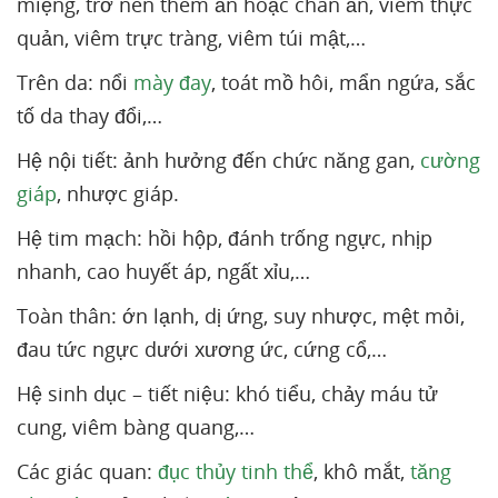
miệng, trở nên thèm ăn hoặc chán ăn, viêm thực
quản, viêm trực tràng, viêm túi mật,…
Trên da: nổi
mày đay
, toát mồ hôi, mẩn ngứa, sắc
tố da thay đổi,…
Hệ nội tiết: ảnh hưởng đến chức năng gan,
cường
giáp
, nhược giáp.
Hệ tim mạch: hồi hộp, đánh trống ngực, nhịp
nhanh, cao huyết áp, ngất xỉu,…
Toàn thân: ớn lạnh, dị ứng, suy nhược, mệt mỏi,
đau tức ngực dưới xương ức, cứng cổ,…
Hệ sinh dục – tiết niệu: khó tiểu, chảy máu tử
cung, viêm bàng quang,…
Các giác quan:
đục thủy tinh thể
, khô mắt,
tăng