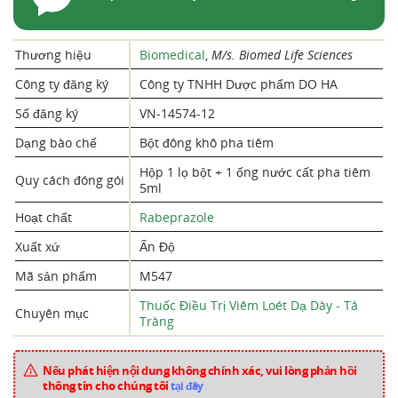
Thương hiệu
Biomedical
,
M/s. Biomed Life Sciences
Công ty đăng ký
Công ty TNHH Dược phẩm DO HA
Số đăng ký
VN-14574-12
Dạng bào chế
Bột đông khô pha tiêm
Hộp 1 lọ bột + 1 ống nước cất pha tiêm
Quy cách đóng gói
5ml
Hoạt chất
Rabeprazole
Xuất xứ
Ấn Độ
Mã sản phẩm
M547
Thuốc Điều Trị Viêm Loét Dạ Dày - Tá
Chuyên mục
Tràng
Nếu phát hiện nội dung không chính xác, vui lòng phản hồi
thông tin cho chúng tôi
tại đây