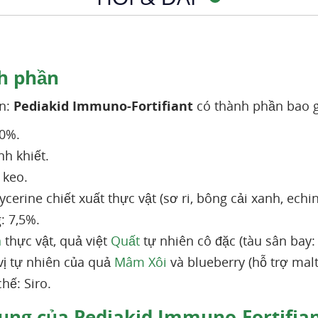
h phần
n:
Pediakid Immuno-Fortifiant
có thành phần bao
0%.
nh khiết.
 keo.
cerine chiết xuất thực vật (sơ ri, bông cải xanh, ech
: 7,5%.
n
thực vật, quả việt
Quất
tự nhiên cô đặc (tàu sân bay:
ị tự nhiên của quả
Mâm Xôi
và blueberry (hỗ trợ malt
hế: Siro.
ụng của Pediakid Immuno-Fortifia