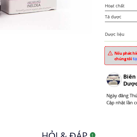
Hoạt chất
Tá dược
Dược liệu
Xuất xứ
Nếu phát hiệ
tạ
chúng tôi
Mã sản phẩm
Chuyên mục
Biên
Dược
Ngày đăng
Thư
Cập nhật lần c
HỎI & ĐÁP
1