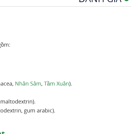
 gồm:
inacea,
Nhân Sâm
,
Tầm Xuân
).
 maltodextrin).
odextrin, gum arabic).
nt