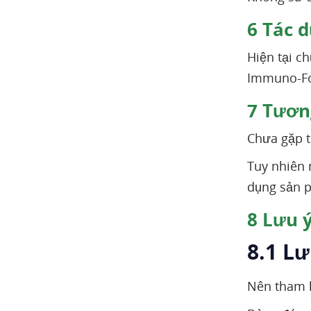
6
Tác d
Hiện tại c
Immuno-For
7
Tương
Chưa gặp t
Tuy nhiên 
dụng sản p
8
Lưu ý
8.1 L
Nên tham kh