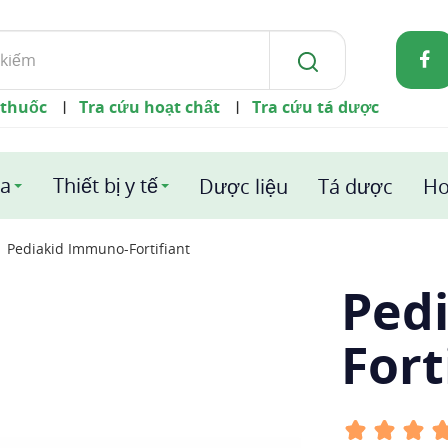
 thuốc
Tra cứu hoạt chất
Tra cứu tá dược
|
|
a
Thiết bị y tế
Dược liệu
Tá dược
Ho
Pediakid Immuno-Fortifiant
Ped
Fort