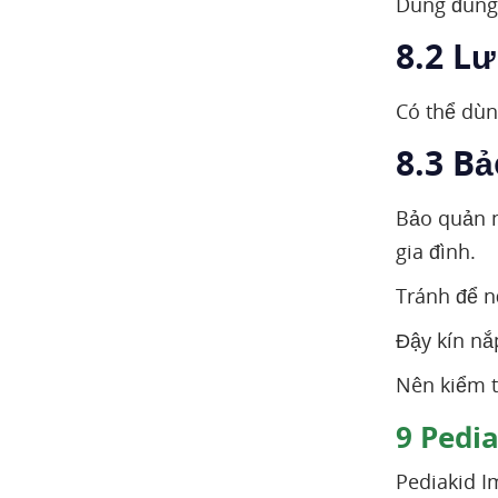
Dùng đúng 
8.2 Lư
Có thể dùn
8.3 B
Bảo quản n
gia đình.
Tránh để n
Đậy kín nắ
Nên kiểm t
9
Pedia
Pediakid I