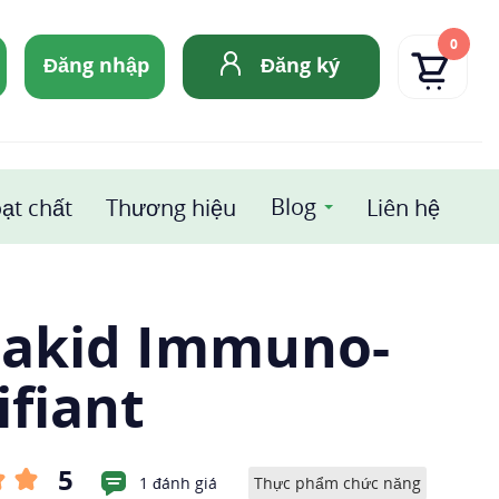
0
Đăng nhập
Đăng ký
Blog
ạt chất
Thương hiệu
Liên hệ
iakid Immuno-
ifiant
5
1 đánh giá
Thực phẩm chức năng