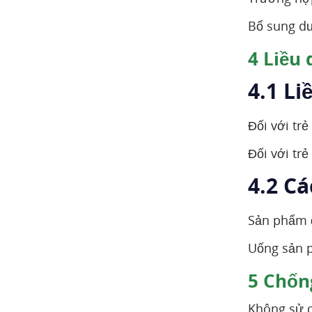
Bổ sung dưỡ
4
Liều 
4.1 L
Đối với tr
Đối với trẻ
4.2 C
Sản phẩm 
Uống sản p
5
Chống
Không sử d