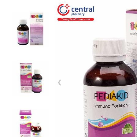
1 / 6
❮