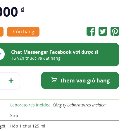
000
₫
Còn hàng
Chat Messenger Facebook với dược sĩ
Tư vấn thuốc và đặt hàng
Thêm vào giỏ hàng
Laboratoires Ineldea
,
Công ty Laboratoires Ineldea
Siro
gói
Hộp 1 chai 125 ml