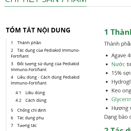
TÓM TẮT NỘI DUNG
1
Thàn
Thành phần
Thành phầ
Tác dụng của Pediakid Immuno-
Agave 4
Fortifiant
Nước
ti
Đối tượng sử dụng của Pediakid
Immuno-Fortifiant
15% sợi
Liều dùng - Cách dùng Pediakid
Hydrogly
Immuno-Fortifiant
Keo ong
Liều dùng
Glyceri
Cách dùng
Hương v
Chống chỉ định
Dạng bào c
Tác dụng phụ
Tương tác
2
Tác d