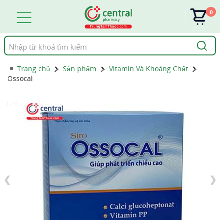
0
Tìm
kiếm
Trang chủ
Sản phẩm
Vitamin Và Khoáng Chất
Ossocal
1 / 6
❮
❯