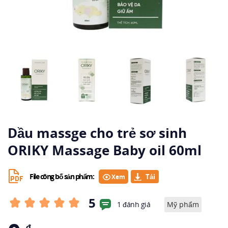
Dầu massge cho trẻ sơ sinh
ORIKY Massage Baby oil 60ml
File công bố sản phẩm:
Xem
5
1 đánh giá
Mỹ phẩm