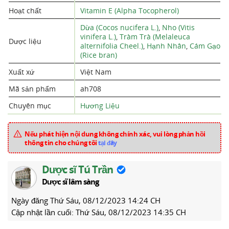
Hoạt chất
Vitamin E (Alpha Tocopherol)
Dừa (Cocos nucifera L.)
,
Nho (Vitis
vinifera L.)
,
Tràm Trà (Melaleuca
Dược liệu
alternifolia Cheel.)
,
Hạnh Nhân
,
Cám Gạo
(Rice bran)
Xuất xứ
Việt Nam
Mã sản phẩm
ah708
Chuyên mục
Hương Liệu
Nếu phát hiện nội dung không chính xác, vui lòng phản hồi
thông tin cho chúng tôi
tại đây
Dược sĩ Tú Trần
Dược sĩ lâm sàng
Ngày đăng
Thứ Sáu, 08/12/2023 14:24 CH
Cập nhật lần cuối:
Thứ Sáu, 08/12/2023 14:35 CH