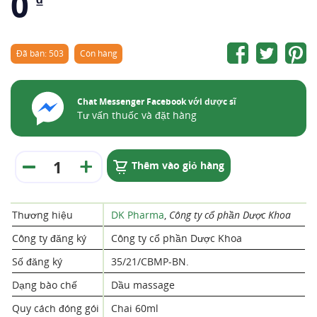
0
₫
Đã bán: 503
Còn hàng
Chat Messenger Facebook với dược sĩ
Tư vấn thuốc và đặt hàng
Thêm vào giỏ hàng
Thương hiệu
DK Pharma
,
Công ty cổ phần Dược Khoa
Công ty đăng ký
Công ty cổ phần Dược Khoa
Số đăng ký
35/21/CBMP-BN.
Dạng bào chế
Dầu massage
Quy cách đóng gói
Chai 60ml