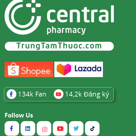
134k
Fan
14,2k
Đăng ký
Follow Us