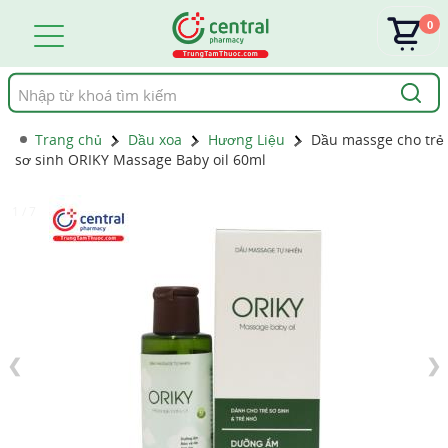
0
Tìm
kiếm
Trang chủ
Dầu xoa
Hương Liệu
Dầu massge cho trẻ
sơ sinh ORIKY Massage Baby oil 60ml
1 / 7
❮
❯