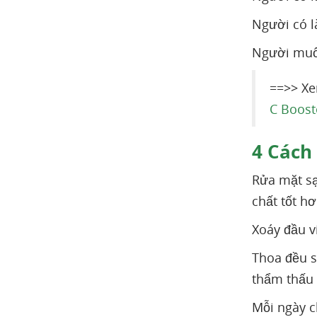
Người có l
Người muốn
==>> X
C Boost
4
Cách 
Rửa mặt sạ
chất tốt hơ
Xoáy đầu v
Thoa đều s
thẩm thấu 
Mỗi ngày c