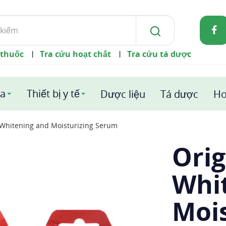
 thuốc
Tra cứu hoạt chất
Tra cứu tá dược
|
|
a
Thiết bị y tế
Dược liệu
Tá dược
Ho
 Whitening and Moisturizing Serum
Orig
Whi
Moi