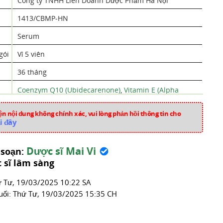
Công ty TNHH Liên Doanh Dược Phẩm Hà Nội
1413/CBMP-HN
Serum
gói
Vỉ 5 viên
36 tháng
Coenzym Q10 (Ubidecarenone)
,
Vitamin E (Alpha
Tocopherol)
,
Squalane
n nội dung không chính xác, vui lòng phản hồi thông tin cho
Nho (Vitis vinifera L.)
,
Thông Biển (Pinus pinaster Ait.)
i đây
Việt Nam
Dược sĩ Mai Vi
 soạn:
tv0487
 sĩ lâm sàng
Kem Dưỡng Da
́ Tư, 19/03/2025 10:22 SA
uối:
Thứ Tư, 19/03/2025 15:35 CH