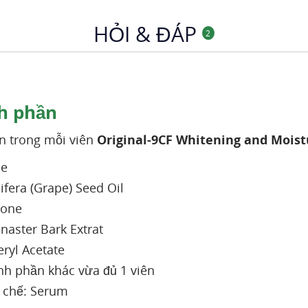
HỎI & ĐÁP
2
h phần
n trong mỗi viên
Original-9CF Whitening and Moist
ne
nifera (Grape) Seed Oil
none
naster Bark Extrat
ryl Acetate
nh phần khác vừa đủ 1 viên
chế: Serum