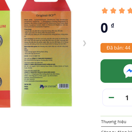
0
₫
❯
Đã bán: 44
Thương hiệu