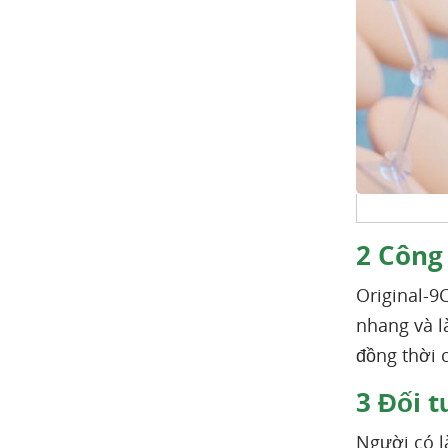
2
Công 
Original-9
nhang và l
đồng thời 
3
Đối t
Người có l