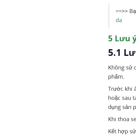
==>> Bạ
da
5
Lưu ý
5.1 Lư
Không sử d
phẩm.
Trước khi 
hoặc sau t
dụng sản 
Khi thoa s
Kết hợp sử