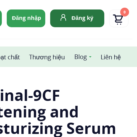
0
Đăng nhập
Đăng ký
Blog
ạt chất
Thương hiệu
Liên hệ
inal-9CF
tening and
sturizing Serum