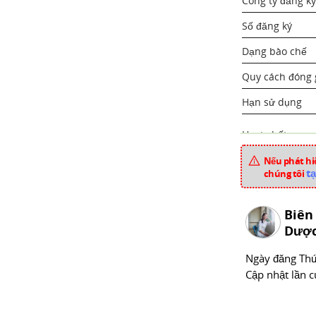
Công ty đăng ký
Số đăng ký
Dạng bào chế
Quy cách đóng 
Hạn sử dụng
Hoạt chất
Nếu phát hiệ
Dược liệu
tạ
chúng tôi
Xuất xứ
Biên
Mã sản phẩm
Dược
Chuyên mục
Ngày đăng
Thư
Cập nhật lần c