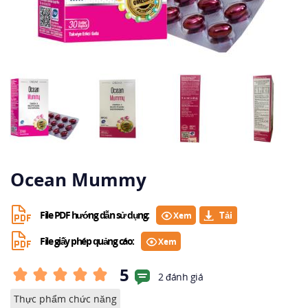
Ocean Mummy
File PDF hướng dẫn sử dụng:
Xem
File giấy phép quảng cáo:
Xem
5
2 đánh giá
Thực phẩm chức năng