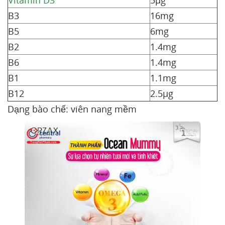
Vitamin D3
5µg
B3
16mg
B5
6mg
B2
1.4mg
B6
1.4mg
B1
1.1mg
B12
2.5µg
Dạng bào chế: viên nang mềm