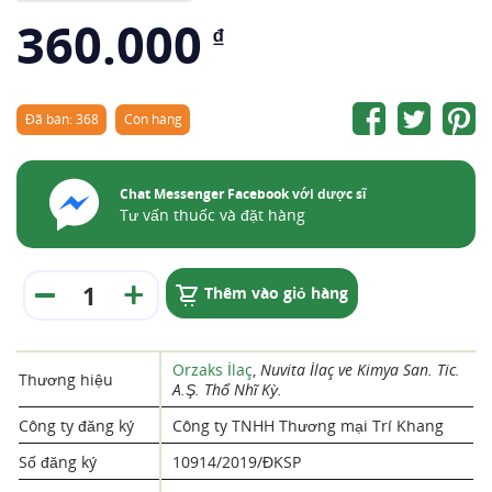
360.000
₫
Đã bán: 368
Còn hàng
Chat Messenger Facebook với dược sĩ
Tư vấn thuốc và đặt hàng
Thêm vào giỏ hàng
Orzaks İlaç
,
Nuvita İlaç ve Kimya San. Tic.
Thương hiệu
A.Ş. Thổ Nhĩ Kỳ.
Công ty đăng ký
Công ty TNHH Thương mại Trí Khang
Số đăng ký
10914/2019/ĐKSP