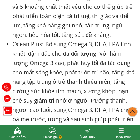
và 5 khoáng chất thiết yếu cho cơ thể giúp trẻ
phát triển toàn diện cả trí tuệ, thị giác và thể
lực, tăng khả năng ghi nhớ, tập trung, ngủ
ngon, tiêu hóa tốt, tăng sức đề kháng.
Ocean Plus: Bổ sung Omega 3, DHA, EPA tinh
khiết, đậm đặc cho đa đối tượng. Với hàm
lượng Omega 3 cao, phát huy tối đa tác dụng
cho mắt sáng khỏe, phát triển trí não, tăng khả
năng tập trung ở trẻ thanh thiếu niên; tăng
cường sức khỏe tim mạch, xương khớp, hạn
chế suy giảm trí nhớ ở người trưởng thành,
người cao tuổi; sung Omega 3, DHA, EPA cho
bà mẹ trước, trong và sau sinh giúp phát triển
trí não cho thai nhi, cho thai kỳ khỏe mạnh
Mua ngay
đồng thời giảm nguy cơ trầm cảm sau sinh.
Sản phẩm
Đánh giá
Danh mục
2