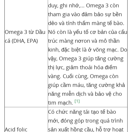
duy, ghi nhớ,... Omega 3 còn
tham gia vào đảm bảo sự bền
dẻo và tính thấm màng tế bào.
Omega 3 từ Dầu
Nó còn là yếu tố cơ bản của cấu
cá (DHA, EPA)
trúc màng nơron và mô thần
kinh, đặc biệt là ở võng mạc. Do
vậy, Omega 3 giúp tăng cường
thị lực, giảm thoái hóa điểm
vàng. Cuối cùng, Omega còn
giúp cầm máu, tăng cường khả
năng miễn dịch và bảo vệ cho
[1]
tim mạch.
Có chức năng tái tạo tế bào
mới, đóng góp trong quá trình
Acid folic
sản xuất hồng cầu, hỗ trợ hoạt