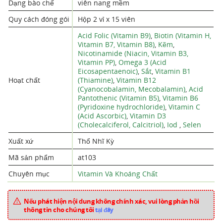
Dạng bào chế
viên nang mềm
Quy cách đóng gói
Hộp 2 vỉ x 15 viên
Acid Folic (Vitamin B9)
,
Biotin (Vitamin H,
Vitamin B7, Vitamin B8)
,
Kẽm
,
Nicotinamide (Niacin, Vitamin B3,
Vitamin PP)
,
Omega 3 (Acid
Eicosapentaenoic)
,
Sắt
,
Vitamin B1
Hoạt chất
(Thiamine)
,
Vitamin B12
(Cyanocobalamin, Mecobalamin)
,
Acid
Pantothenic (Vitamin B5)
,
Vitamin B6
(Pyridoxine hydrochloride)
,
Vitamin C
(Acid Ascorbic)
,
Vitamin D3
(Cholecalciferol, Calcitriol)
,
Iod
,
Selen
Xuất xứ
Thổ Nhĩ Kỳ
Mã sản phẩm
at103
Chuyên mục
Vitamin Và Khoáng Chất
Nếu phát hiện nội dung không chính xác, vui lòng phản hồi
thông tin cho chúng tôi
tại đây