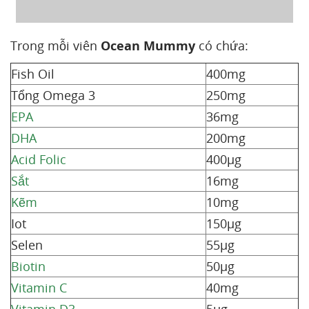
Trong mỗi viên
Ocean Mummy
có chứa:
Fish Oil
400mg
Tổng Omega 3
250mg
EPA
36mg
DHA
200mg
Acid Folic
400µg
Sắt
16mg
Kẽm
10mg
Iot
150µg
Selen
55µg
Biotin
50µg
Vitamin C
40mg