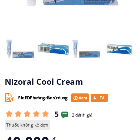
Nizoral Cool Cream
File PDF hướng dẫn sử dụng:
Xem
5
2 đánh giá
Thuốc không kê đơn
₫