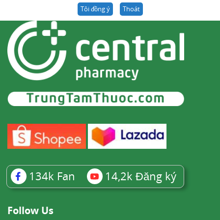
Tôi đồng ý
Thoát
134k
Fan
14,2k
Đăng ký
Follow Us