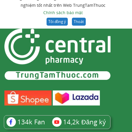
nghiệm tốt nhất trên Web TrungTamThuoc
Chính sách bảo mật
Tôi đồng ý
Thoát
134k
Fan
14,2k
Đăng ký