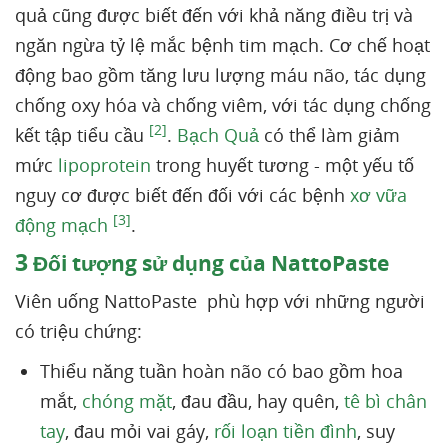
quả cũng được biết đến với khả năng điều trị và
ngăn ngừa tỷ lệ mắc bệnh tim mạch. Cơ chế hoạt
động bao gồm tăng lưu lượng máu não, tác dụng
chống oxy hóa và chống viêm, với tác dụng chống
[2]
kết tập tiểu cầu
.
Bạch Quả
có thể làm giảm
mức
lipoprotein
trong huyết tương - một yếu tố
nguy cơ được biết đến đối với các bệnh
xơ vữa
[3]
động mạch
.
3
Đối tượng sử dụng của NattoPaste
Viên uống NattoPaste phù hợp với những người
có triệu chứng:
Thiểu năng tuần hoàn não có bao gồm hoa
mắt,
chóng mặt
, đau đầu, hay quên,
tê bì chân
tay
, đau mỏi vai gáy,
rối loạn tiền đình
, suy