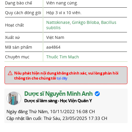
Dạng bào chế
Viên nang cứng.
Quy cách đóng gói
Hộp 3 vỉ x 10 viên.
Nattokinase
,
Ginkgo Biloba
,
Bacillus
Hoạt chất
subtilis
Xuất xứ
Việt Nam
Mã sản phẩm
aa4864
Chuyên mục
Thuốc Tim Mạch
Nếu phát hiện nội dung không chính xác, vui lòng phản hồi
thông tin cho chúng tôi
tại đây
Dược sĩ Nguyễn Minh Anh
Dược sĩ lâm sàng - Học Viện Quân Y
Ngày đăng
Thứ Năm, 10/11/2022 16:08 CH
Cập nhật lần cuối:
Thứ Sáu, 23/05/2025 17:33 CH