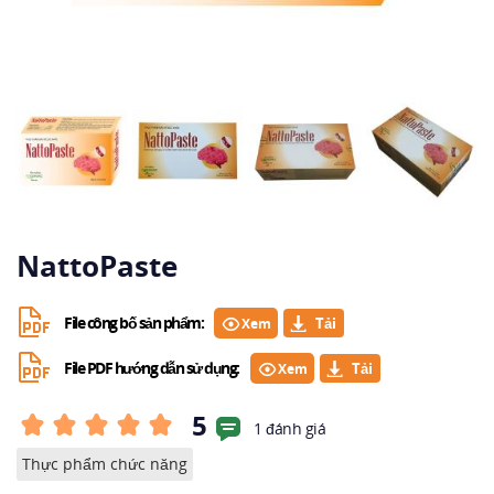
NattoPaste
File công bố sản phẩm:
Xem
File PDF hướng dẫn sử dụng:
Xem
5
1 đánh giá
Thực phẩm chức năng