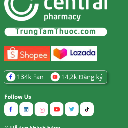
134k
Fan
14,2k
Đăng ký
Follow Us