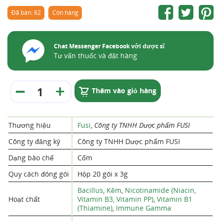
Đã bán: 62
Còn hàng
Chat Messenger Facebook với dược sĩ
Tư vấn thuốc và đặt hàng
Thêm vào giỏ hàng
Thương hiệu
Fusi
,
Công ty TNHH Dược phẩm FUSI
Công ty đăng ký
Công ty TNHH Dược phẩm FUSI
Dạng bào chế
Cốm
Quy cách đóng gói
Hộp 20 gói x 3g
Bacillus
,
Kẽm
,
Nicotinamide (Niacin,
Hoạt chất
Vitamin B3, Vitamin PP)
,
Vitamin B1
(Thiamine)
,
Immune Gamma