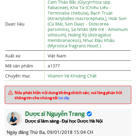
Cam Thảo Bắc (Glycyrrhiza spp.
Fabaceae)
,
Kha Tử (Chiêu Liêu -
Terminalia chebula)
,
Bạch Truật
(Atractylodes macrocephala,)
,
Hoài Sơn
Dược liệu
(Củ Mài, Sơn Dược - Dioscorea
persimilis)
,
Sa Nhân (Mè tré - Amomum
villosum)
,
Hoàng Kỳ (Astragalus
membranaceus)
,
Nhục Đậu Khấu
(Myristica fragrans Houtt.)
Xuất xứ
Việt Nam
Mã sản phẩm
a1377
Chuyên mục
Vitamin Và Khoáng Chất
Nếu phát hiện nội dung không chính xác, vui lòng phản hồi
thông tin cho chúng tôi
tại đây
Dược sĩ Nguyễn Trang
Dược sĩ lâm sàng - Đại học Dược Hà Nội
Ngày đăng
Thứ Ba, 09/01/2018 15:04 CH