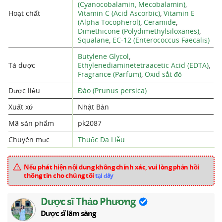
(Cyanocobalamin, Mecobalamin)
,
Hoạt chất
Vitamin C (Acid Ascorbic)
,
Vitamin E
(Alpha Tocopherol)
,
Ceramide
,
Dimethicone (Polydimethylsiloxanes)
,
Squalane
,
EC-12 (Enterococcus Faecalis)
Butylene Glycol
,
Tá dược
Ethylenediaminetetraacetic Acid (EDTA)
,
Fragrance (Parfum)
,
Oxid sắt đỏ
Dược liệu
Đào (Prunus persica)
Xuất xứ
Nhật Bản
Mã sản phẩm
pk2087
Chuyên mục
Thuốc Da Liễu
Nếu phát hiện nội dung không chính xác, vui lòng phản hồi
thông tin cho chúng tôi
tại đây
Dược sĩ Thảo Phương
Dược sĩ lâm sàng