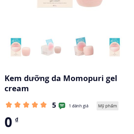
Kem dưỡng da Momopuri gel
cream
5
1 đánh giá
Mỹ phẩm
0
₫