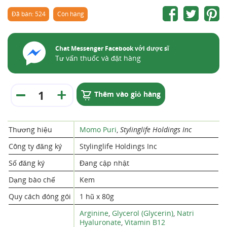
Đã bán: 524
Còn hàng
Chat Messenger Facebook với dược sĩ
Tư vấn thuốc và đặt hàng
Thêm vào giỏ hàng
Thương hiệu
Momo Puri
,
Stylinglife Holdings Inc
Công ty đăng ký
Stylinglife Holdings Inc
Số đăng ký
Đang cập nhật
Dạng bào chế
Kem
Quy cách đóng gói
1 hũ x 80g
Arginine
,
Glycerol (Glycerin)
,
Natri
Hyaluronate
,
Vitamin B12