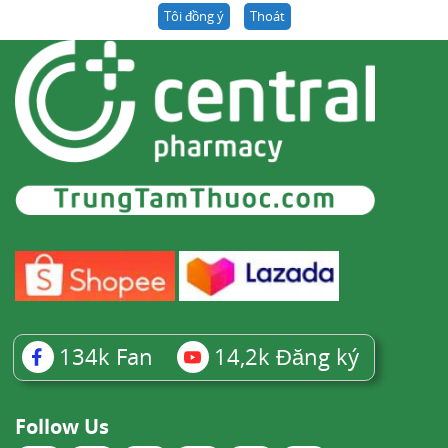
Tôi đồng ý
Thoát
134k
Fan
14,2k
Đăng ký
Follow Us