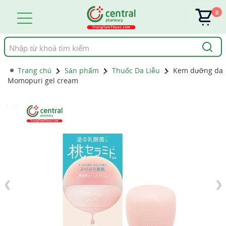
0
Tìm
kiếm
Trang chủ
Sản phẩm
Thuốc Da Liễu
Kem dưỡng da
Momopuri gel cream
1 / 8
❮
❯