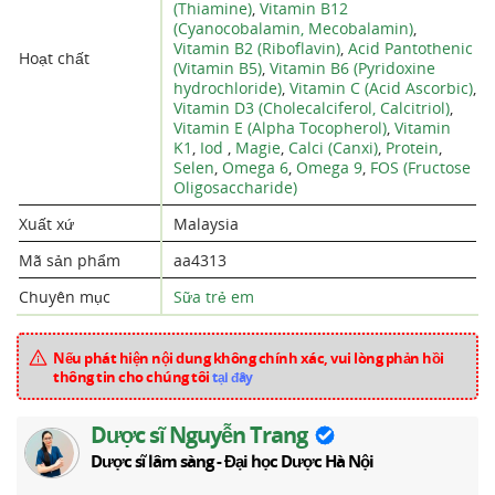
(Thiamine)
,
Vitamin B12
(Cyanocobalamin, Mecobalamin)
,
Vitamin B2 (Riboflavin)
,
Acid Pantothenic
Hoạt chất
(Vitamin B5)
,
Vitamin B6 (Pyridoxine
hydrochloride)
,
Vitamin C (Acid Ascorbic)
,
Vitamin D3 (Cholecalciferol, Calcitriol)
,
Vitamin E (Alpha Tocopherol)
,
Vitamin
K1
,
Iod
,
Magie
,
Calci (Canxi)
,
Protein
,
Selen
,
Omega 6
,
Omega 9
,
FOS (Fructose
Oligosaccharide)
Xuất xứ
Malaysia
Mã sản phẩm
aa4313
Chuyên mục
Sữa trẻ em
Nếu phát hiện nội dung không chính xác, vui lòng phản hồi
thông tin cho chúng tôi
tại đây
Dược sĩ Nguyễn Trang
Dược sĩ lâm sàng - Đại học Dược Hà Nội