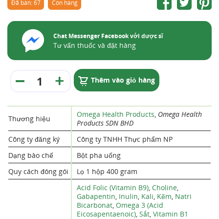
Đã bán: 67
Còn hàng
Chat Messenger Facebook với dược sĩ
Tư vấn thuốc và đặt hàng
Thêm vào giỏ hàng
Omega Health Products
,
Omega Health
Thương hiệu
Products SDN BHD
Công ty đăng ký
Công ty TNHH Thực phẩm NP
Dạng bào chế
Bột pha uống
Quy cách đóng gói
Lọ 1 hộp 400 gram
Acid Folic (Vitamin B9)
,
Choline
,
Gabapentin
,
Inulin
,
Kali
,
Kẽm
,
Natri
Bicarbonat
,
Omega 3 (Acid
Eicosapentaenoic)
,
Sắt
,
Vitamin B1