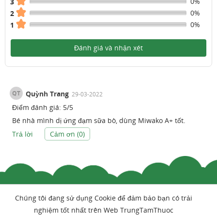
0%
3
0%
2
0%
1
Đánh giá và nhận xét
QT
Quỳnh Trang
29-03-2022
Điểm đánh giá:
5
/
5
Bé nhà mình dị ứng đạm sữa bò, dùng Miwako A+ tốt.
Trả lời
Cảm ơn (
0
)
Chúng tôi đang sử dụng Cookie để đảm bảo bạn có trải
nghiệm tốt nhất trên Web TrungTamThuoc