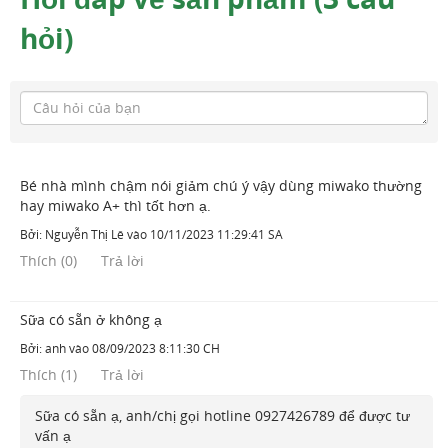
hỏi)
Bé nhà mình chậm nói giảm chú ý vậy dùng miwako thường
hay miwako A+ thì tốt hơn ạ.
Bởi:
Nguyễn Thị Lê
vào
10/11/2023 11:29:41 SA
Thích
(
0
)
Trả lời
Sữa có sẵn ở không ạ
Bởi:
anh
vào
08/09/2023 8:11:30 CH
Thích
(
1
)
Trả lời
Sữa có sẵn ạ, anh/chị gọi hotline 0927426789 để được tư
vấn ạ