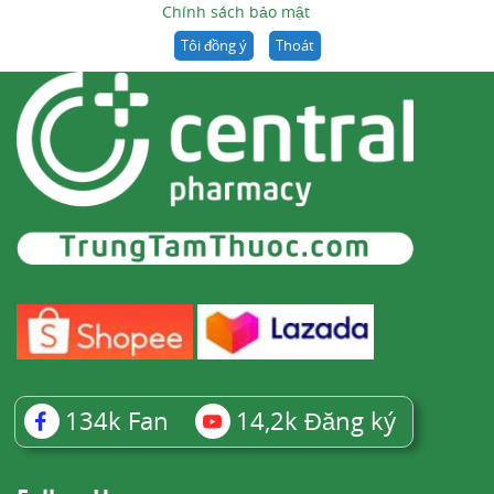
Chính sách bảo mật
Tôi đồng ý
Thoát
134k
Fan
14,2k
Đăng ký