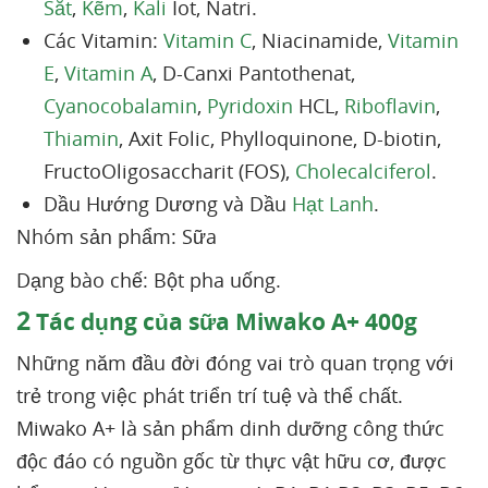
Sắt
,
Kẽm
,
Kali
Iot, Natri.
Các Vitamin:
Vitamin C
, Niacinamide,
Vitamin
E
,
Vitamin A
, D-Canxi Pantothenat,
Cyanocobalamin
,
Pyridoxin
HCL,
Riboflavin
,
Thiamin
, Axit Folic, Phylloquinone, D-biotin,
FructoOligosaccharit (FOS),
Cholecalciferol
.
Dầu Hướng Dương và Dầu
Hạt Lanh
.
Nhóm sản phẩm: Sữa
Dạng bào chế: Bột pha uống.
2
Tác dụng của sữa Miwako A+ 400g
Những năm đầu đời đóng vai trò quan trọng với
trẻ trong việc phát triển trí tuệ và thể chất.
Miwako A+ là sản phẩm dinh dưỡng công thức
độc đáo có nguồn gốc từ thực vật hữu cơ, được