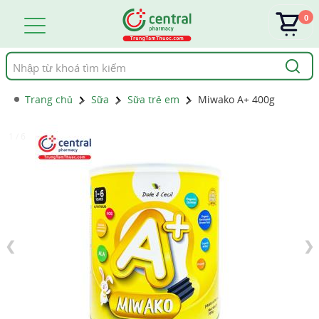
0
Tìm
kiếm
Trang chủ
Sữa
Sữa trẻ em
Miwako A+ 400g
1 / 6
❮
❯