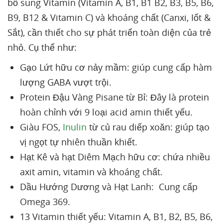
bổ sung Vitamin (Vitamin A, B1, B1 B2, B3, B5, B6,
B9, B12 & Vitamin C) và khoáng chất (Canxi, Iốt &
Sắt), cần thiết cho sự phát triển toàn diện của trẻ
nhỏ. Cụ thể như:
Gạo Lứt hữu cơ nảy mầm: giúp cung cấp hàm
lượng GABA vượt trội.
Protein Đậu Vàng Pisane từ Bỉ: Đây là protein
hoàn chỉnh với 9 loại acid amin thiết yếu.
Giàu FOS,
Inulin
từ củ rau diếp xoăn: giúp tạo
vị ngọt tự nhiên thuần khiết.
Hạt Kê và hạt Diêm Mạch hữu cơ: chứa nhiều
axit amin, vitamin và khoáng chất.
Dầu Hướng Dương và Hạt Lanh: Cung cấp
Omega 369.
13 Vitamin thiết yếu: Vitamin A, B1, B2, B5, B6,