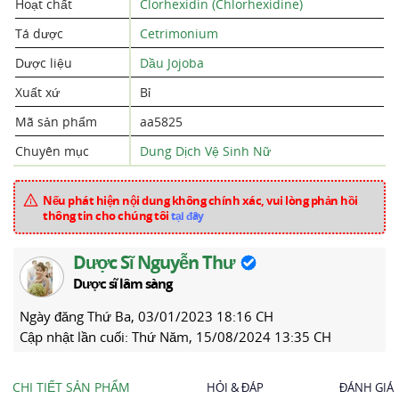
Hoạt chất
Clorhexidin (Chlorhexidine)
Tá dược
Cetrimonium
Dược liệu
Dầu Jojoba
Xuất xứ
Bỉ
Mã sản phẩm
aa5825
Chuyên mục
Dung Dịch Vệ Sinh Nữ
Nếu phát hiện nội dung không chính xác, vui lòng phản hồi
thông tin cho chúng tôi
tại đây
Dược Sĩ Nguyễn Thư
Dược sĩ lâm sàng
Ngày đăng
Thứ Ba, 03/01/2023 18:16 CH
Cập nhật lần cuối:
Thứ Năm, 15/08/2024 13:35 CH
CHI TIẾT SẢN PHẨM
HỎI & ĐÁP
ĐÁNH GIÁ