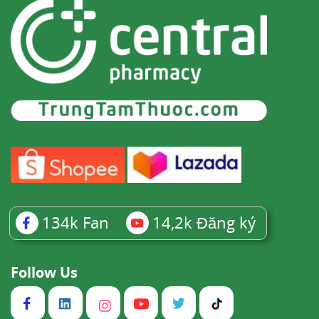
134k
Fan
14,2k
Đăng ký
Follow Us