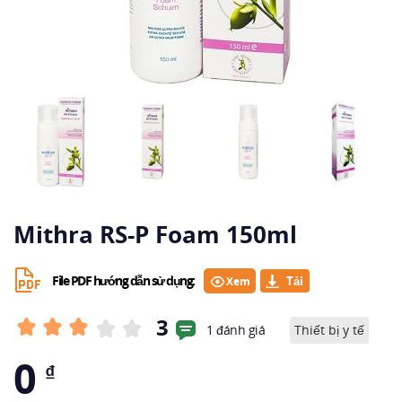
Mithra RS-P Foam 150ml
File PDF hướng dẫn sử dụng:
Xem
3
1 đánh giá
Thiết bị y tế
0
₫