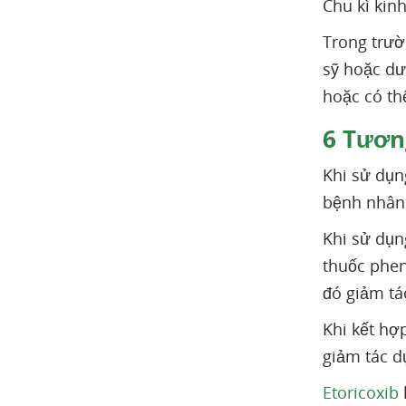
Chu kì kinh
Trong trườ
sỹ hoặc dư
hoặc có th
6
Tương
Khi sử dụn
bệnh nhân
Khi sử dụn
thuốc phen
đó giảm tác
Khi kết hợ
giảm tác d
Etoricoxib