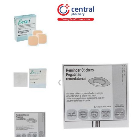
1 / 25
❮