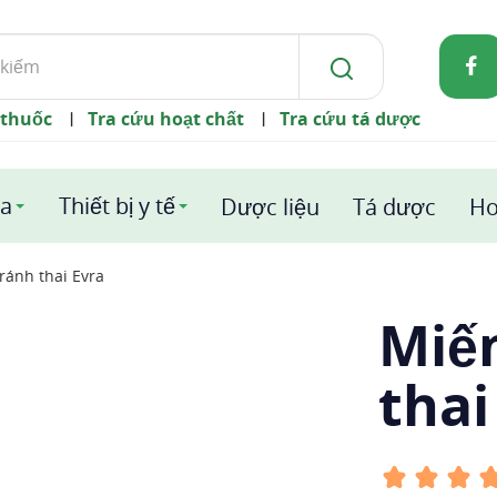
 thuốc
Tra cứu hoạt chất
Tra cứu tá dược
|
|
a
Thiết bị y tế
Dược liệu
Tá dược
Ho
ránh thai Evra
Miế
thai