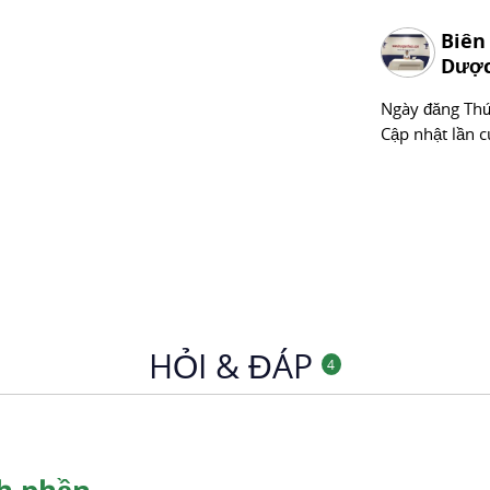
Biên
Dược
Ngày đăng
Thư
Cập nhật lần c
HỎI & ĐÁP
4