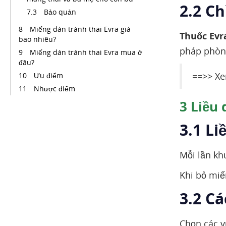
2.2 Ch
Bảo quản
Miếng dán tránh thai Evra giá
Thuốc Evr
bao nhiêu?
pháp phòn
Miếng dán tránh thai Evra mua ở
đâu?
==>> Xe
Ưu điểm
Nhược điểm
3
Liều 
3.1 L
Mỗi lần kh
Khi bỏ miế
3.2 C
Chọn các v