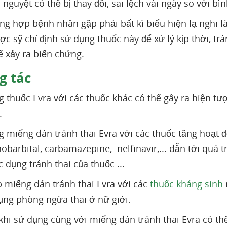
 nguyệt có thể bị thay đổi, sai lệch vài ngày so với b
ng hợp bệnh nhân gặp phải bất kì biểu hiện lạ nghi l
ợc sỹ chỉ định sử dụng thuốc này để xử lý kịp thời, t
ể xảy ra biến chứng.
 tác
g thuốc Evra với các thuốc khác có thể gây ra hiện t
.
g miếng dán tránh thai Evra với các thuốc tăng hoạt
obarbital, carbamazepine, nelfinavir,... dẫn tới quá 
 dụng tránh thai của thuốc ...
p miếng dán tránh thai Evra với các
thuốc kháng sinh
ụng phòng ngừa thai ở nữ giới.
khi sử dụng cùng với miếng dán tránh thai Evra có t