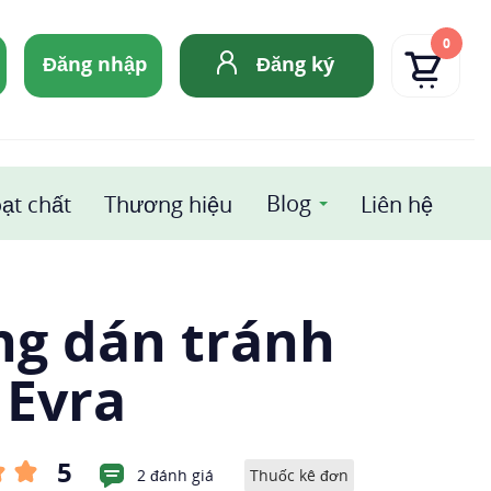
0
Đăng nhập
Đăng ký
Blog
ạt chất
Thương hiệu
Liên hệ
ng dán tránh
 Evra
5
2 đánh giá
Thuốc kê đơn