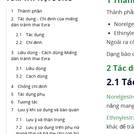
1
Thàn
Thành phần
Thành phầ
Tác dụng - Chỉ định của miếng
Norelg
dán tránh thai Evra
Ethinyl
Tác dụng
Ngoài ra c
Chỉ định
Liều dùng - Cách dùng Miếng
Dạng bào c
dán tránh thai Evra
2
Tác d
Liều dùng
Cách dùng
2.1 T
Chống chỉ định
Tác dụng phụ
Norelgest
Tương tác
năng mang
Lưu ý khi sử dụng và bảo quản
Ethinylestr
Lưu ý và thận trọng
khác để tr
Lưu ý sử dụng trên phụ nữ
mang thai và bà mẹ cho con bú