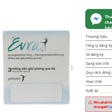
Thu
cha
hà
Thương hiệu
Công ty đăng ký
Số đăng ký
Dạng bào chế
❯
Quy cách đóng 
Hoạt chất
Xuất xứ
Mã sản phẩm
Nếu phát hiệ
tạ
chúng tôi
Chuyên mục