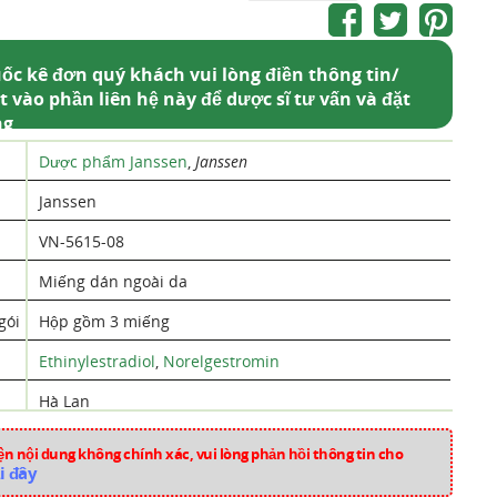
ốc kê đơn quý khách vui lòng điền thông tin/
t vào phần liên hệ này để dược sĩ tư vấn và đặt
ng
Dược phẩm Janssen
,
Janssen
Janssen
VN-5615-08
Miếng dán ngoài da
gói
Hộp gồm 3 miếng
Ethinylestradiol
,
Norelgestromin
Hà Lan
th64
n nội dung không chính xác, vui lòng phản hồi thông tin cho
i đây
Thuốc Sản Khoa