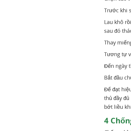
Trước khi 
Lau khô rồ
sau đó thá
Thay miếng
Tương tự v
Đến ngày t
Bắt đầu ch
Để đạt hiệ
thủ đầy đủ
bớt liều k
4
Chống