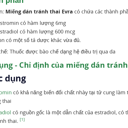
h phần
n:
Miếng dán tránh thai Evra
có chứa các thành ph
estromin có hàm lượng 6mg
estradiol có hàm lượng 600 mcg
òn có một số tá dược khác vừa đủ.
hế: Thuốc được bào chế dạng hệ điều trị qua da
ụng - Chỉ định của miếng dán tránh
ác dụng
romin
có khả năng biến đổi chất nhày tại tử cung làm 
 thai
adiol
có nguồn gốc là một dẫn chất của estradiol, có 
[1]
ánh thai.