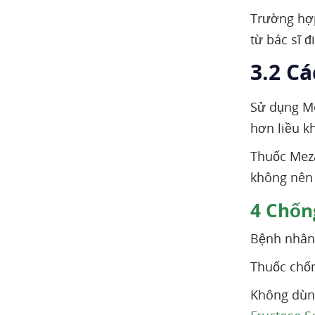
Trường hợp
từ bác sĩ đi
3.2 C
Sử dụng Me
hơn liều k
Thuốc Mez
không nên 
4
Chống
Bệnh nhân 
Thuốc chốn
Không dùn