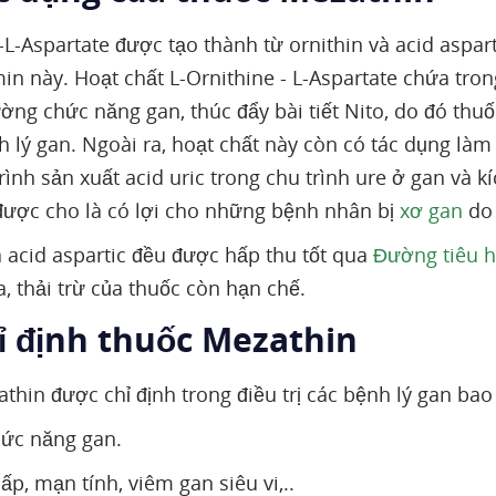
-L-Aspartate được tạo thành từ ornithin và acid aspar
min này. Hoạt chất L-Ornithine - L-Aspartate chứa tron
ường chức năng gan, thúc đẩy bài tiết Nito, do đó th
h lý gan. Ngoài ra, hoạt chất này còn có tác dụng là
rình sản xuất acid uric trong chu trình ure ở gan và kí
được cho là có lợi cho những bệnh nhân bị
xơ gan
do 
à acid aspartic đều được hấp thu tốt qua
Đường tiêu 
, thải trừ của thuốc còn hạn chế.
hỉ định thuốc Mezathin
thin được chỉ định trong điều trị các bệnh lý gan ba
hức năng gan.
p, mạn tính, viêm gan siêu vi,..