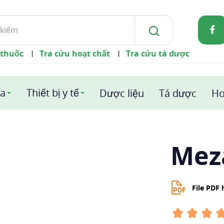
 thuốc
Tra cứu hoạt chất
Tra cứu tá dược
|
|
a
Thiết bị y tế
Dược liệu
Tá dược
Ho
Mez
File PDF