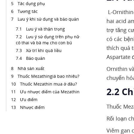
Tác dụng phụ
Tương tác
L-Ornithin
Lưu ý khi sử dụng và bảo quản
hai acid a
Lưu ý và thận trọng
trợ tăng c
Lưu ý sử dụng trên phụ nữ
có các bện
có thai và bà mẹ cho con bú
thích quá t
Xử trí khi quá liều
Aspartate 
Bảo quản
Ornithin v
Nhà sản xuất
Thuốc Mezathingiá bao nhiêu?
chuyển hóa
Thuốc Mezathin mua ở đâu?
2.2 C
Ưu nhược điểm của Mezathin
Ưu điểm
Thuốc Meza
Nhược điểm
Rối loạn c
Viêm gan cấ