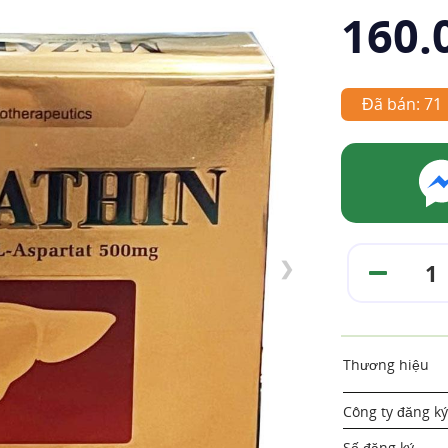
160.
Đã bán: 71
❯
Thương hiệu
Công ty đăng ký
Số đăng ký