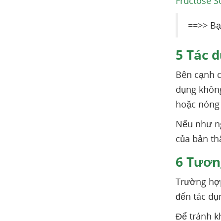
Fructose
S
==>> Bạ
5
Tác d
Bên cạnh c
dụng không
hoặc nóng 
Nếu như ng
của bản th
6
Tương
Trường hợp
đến tác dụn
Để tránh k