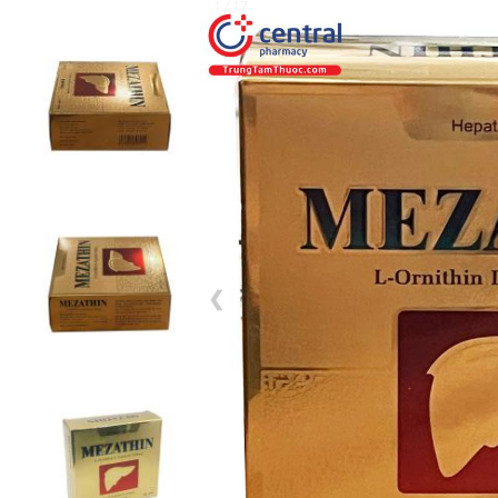
1 / 17
❮