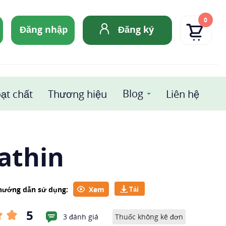
0
Đăng nhập
Đăng ký
Blog
ạt chất
Thương hiệu
Liên hệ
athin
 hướng dẫn sử dụng:
Xem
5
3 đánh giá
Thuốc không kê đơn