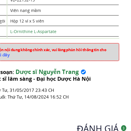
Viên nang mềm
gói
Hộp 12 vỉ x 5 viên
L-Ornithine L-Aspartate
Việt Nam
n nội dung không chính xác, vui lòng phản hồi thông tin cho
m650
i đây
Thuốc Tiêu Hóa
Dược sĩ Nguyễn Trang
 soạn:
 sĩ lâm sàng - Đại học Dược Hà Nội
́ Tư, 31/05/2017 23:43 CH
uối:
Thứ Tư, 14/08/2024 16:52 CH
ĐÁNH GIÁ
3