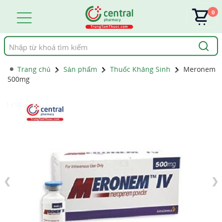
0
Tìm
kiếm
Trang chủ
Sản phẩm
Thuốc Kháng Sinh
Meronem
500mg
1 / 10
❮
❯