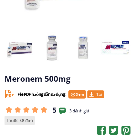
Meronem 500mg
File PDF hướng dẫn sử dụng:
Xem
5
3 đánh giá
Thuốc kê đơn