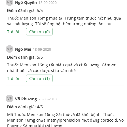
NQ
Ngô Quyền
18-09-2020
Điểm đánh giá:
5
/
5
Thuốc Menison 16mg mua tại Trung tâm thuốc rất hiệu quả
và chất lượng. Tôi sẽ ủng hộ thêm trong những lần sau.
Trả lời
Cảm ơn (
0
)
NM
Ngô Mai
18-09-2020
Điểm đánh giá:
5
/
5
Thuốc Menison 16mg rất hiệu quả và chất lượng. Cảm ơn
nhà thuốc và các dược sĩ tư vấn nhé.
Trả lời
Cảm ơn (
1
)
VP
Võ Phượng
23-08-2018
Điểm đánh giá:
4
/
5
Mã Thuốc Menison 16mg Xài thử và đã khỏi bệnh. Thuốc
Menison 16mg chứa methylprenisolon một dạng corticoid, Võ
Phượng Sẽ mua khi tới lương