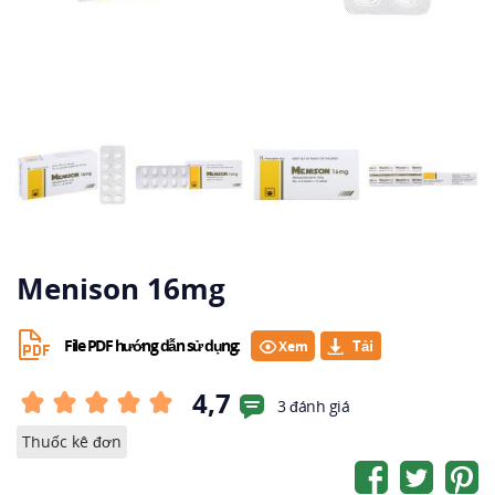
Menison 16mg
File PDF hướng dẫn sử dụng:
Xem
4,7
3 đánh giá
Thuốc kê đơn