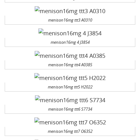
menison16mg ttt3 A0310
menison16mg 4 J3854
menison16mg ttt4 A0385
menison16mg ttt5 H2022
menison16mg ttt6 S7734
menison16mg ttt7 O6352