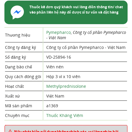
Thuốc kê đơn quý khách vui lòng điền thông tin/ chat
vào phần liên hệ này để dược sĩ tư vấn và đặt hàng
Pymepharco
,
Công ty cổ phần Pymepharco
Thương hiệu
- Việt Nam
Công ty đăng ký
Công ty cổ phần Pymepharco - Việt Nam
Số đăng ký
VD-25894-16
Dạng bào chế
Viên nén
Quy cách đóng gói
Hộp 3 vỉ x 10 viên
Hoạt chất
Methylprednisolone
Xuất xứ
Việt Nam
Mã sản phẩm
a1369
Chuyên mục
Thuốc Kháng Viêm
Nếu phát hiện nội dung không chính xác, vui lòng phản hồi