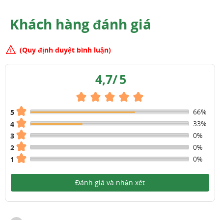
Khách hàng đánh giá
(Quy định duyệt bình luận)
4,7
/
5
66%
5
33%
4
0%
3
0%
2
0%
1
Đánh giá và nhận xét