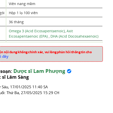
Viên nang mềm
gói
Hộp 1 lọ 100 viên
36 tháng
Omega 3 (Acid Eicosapentaenoic)
,
Axit
Eicosapentaenoic (EPA)
,
DHA (Acid Docosahexaenoic)
Dầu Cá
n nội dung không chính xác, vui lòng phản hồi thông tin cho
Mỹ
i đây
pk1647
Dược sĩ Lam Phượng
 soạn:
Thuốc Tim Mạch
 sĩ Lâm Sàng
́ Sáu, 17/01/2025 11:40 SA
uối:
Thứ Ba, 27/05/2025 15:29 CH