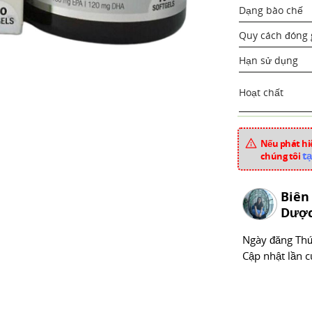
Dạng bào chế
Quy cách đóng 
Hạn sử dụng
Hoạt chất
Dược liệu
Nếu phát hiệ
Xuất xứ
tạ
chúng tôi
Mã sản phẩm
Biên
Chuyên mục
Dược
Ngày đăng
Thư
Cập nhật lần c