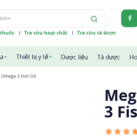
 thuốc
Tra cứu hoạt chất
Tra cứu tá dược
|
|
a
Thiết bị y tế
Dược liệu
Tá dược
Ho
 Omega 3 Fish Oil
Meg
3 Fi