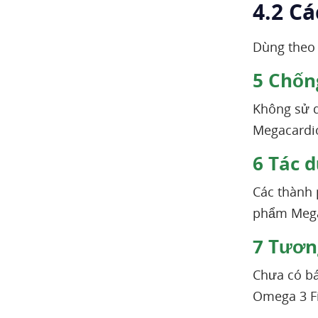
4.2 C
Dùng theo 
5
Chống
Không sử d
Megacardio
6
Tác d
Các thành 
phẩm Megac
7
Tương
Chưa có b
Omega 3 Fi