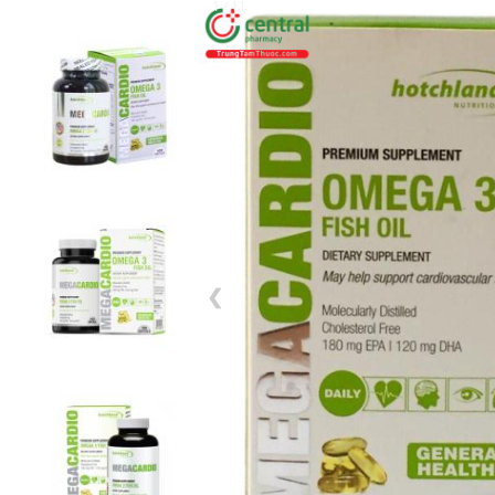
1 / 11
❮