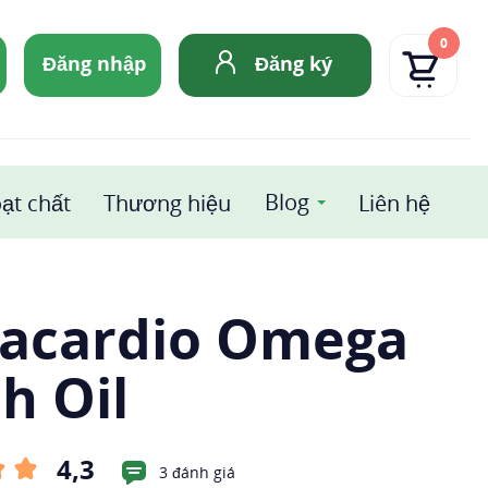
0
Đăng nhập
Đăng ký
Blog
ạt chất
Thương hiệu
Liên hệ
acardio Omega
sh Oil
4,3
3 đánh giá