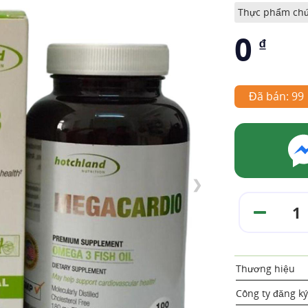
Thực phẩm ch
0
₫
Đã bán: 99
❯
Thương hiệu
Công ty đăng ký