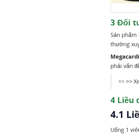
3
Đối t
Sản phẩm M
thường xuy
Megacard
phải vấn đề
== >> 
4
Liều 
4.1 Li
Uống 1 viê