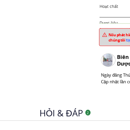
Hoạt chất
Dược liệu
Xuất xứ
Nếu phát hiệ
tạ
chúng tôi
Mã sản phẩm
Chuyên mục
Biên
Dược
Ngày đăng
Thư
Cập nhật lần c
HỎI & ĐÁP
2