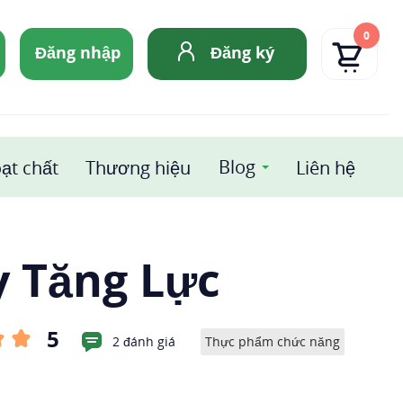
0
Đăng nhập
Đăng ký
Blog
ạt chất
Thương hiệu
Liên hệ
y Tăng Lực
5
2 đánh giá
Thực phẩm chức năng