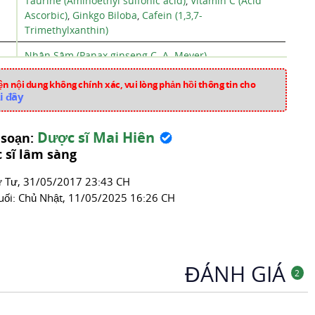
Taurine (Aminoethyl sulfonic acid)
,
Vitamin C (Acid
Ascorbic)
,
Ginkgo Biloba
,
Cafein (1,3,7-
Trimethylxanthin)
Nhân Sâm (Panax ginseng C. A. Meyer)
Pháp
n nội dung không chính xác, vui lòng phản hồi thông tin cho
i đây
p2944
Vitamin Và Khoáng Chất
Dược sĩ Mai Hiên
 soạn:
 sĩ lâm sàng
́ Tư, 31/05/2017 23:43 CH
uối:
Chủ Nhật, 11/05/2025 16:26 CH
ĐÁNH GIÁ
2