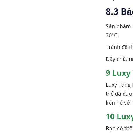
8.3 B
Sản phẩm n
30°C.
Tránh để t
Đậy chặt n
9
Luxy 
Luxy Tăng 
thể đã đượ
liên hệ vớ
10
Luxy
Bạn có thể