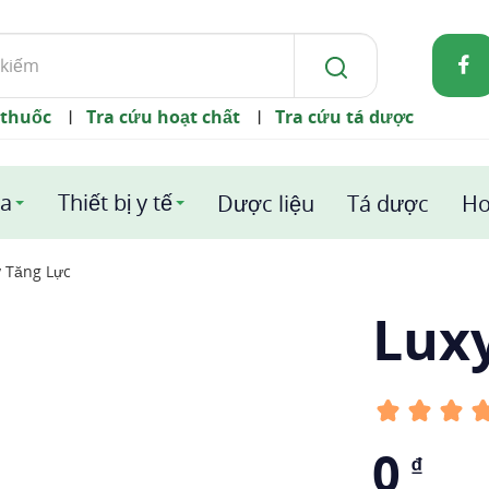
 thuốc
Tra cứu hoạt chất
Tra cứu tá dược
|
|
a
Thiết bị y tế
Dược liệu
Tá dược
Ho
 Tăng Lực
Lux
0
₫