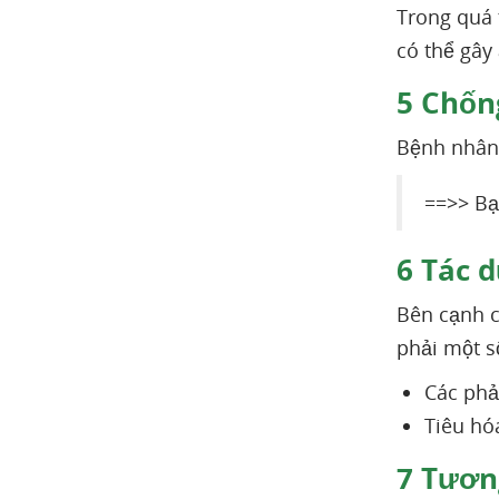
Trong quá 
có thể gây
5
Chống
Bệnh nhân 
==>> Bạ
6
Tác d
Bên cạnh c
phải một 
Các phả
Tiêu hó
7
Tương