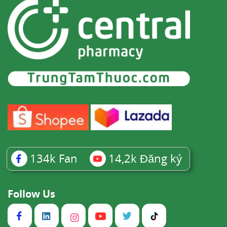
134k
Fan
14,2k
Đăng ký
Follow Us