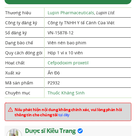
Thương hiệu
Lupin Pharmaceuticals
,
Lupin Ltd.
Công ty đăng ký
Công ty TNHH Y tế Cánh Cửa Việt
Số đăng ký
VN-15878-12
Dạng bào chế
Viên nén bao phim
Quy cách đóng gói
Hộp 1 vỉ x 10 viên
Hoạt chất
Cefpodoxim proxetil
Xuất xứ
Ấn Độ
Mã sản phẩm
P2932
Chuyên mục
Thuốc Kháng Sinh
Nếu phát hiện nội dung không chính xác, vui lòng phản hồi
thông tin cho chúng tôi
tại đây
Dược sĩ Kiều Trang