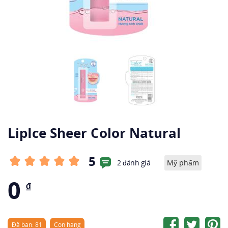
LipIce Sheer Color Natural
5
2 đánh giá
Mỹ phẩm
0
₫
Đã bán: 81
Còn hàng