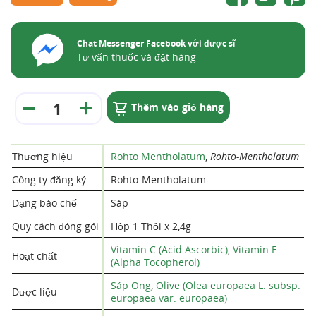
Chat Messenger Facebook với dược sĩ
Tư vấn thuốc và đặt hàng
Thêm vào giỏ hàng
Thương hiệu
Rohto Mentholatum
,
Rohto-Mentholatum
Công ty đăng ký
Rohto-Mentholatum
Dạng bào chế
Sáp
Quy cách đóng gói
Hộp 1 Thỏi x 2,4g
Vitamin C (Acid Ascorbic)
,
Vitamin E
Hoạt chất
(Alpha Tocopherol)
Sáp Ong
,
Olive (Olea europaea L. subsp.
Dược liệu
europaea var. europaea)