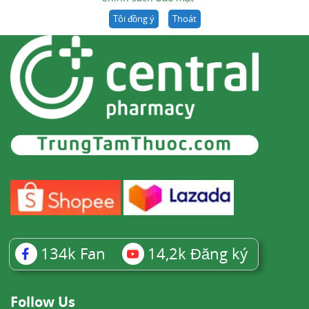
Tôi đồng ý
Thoát
134k
Fan
14,2k
Đăng ký
Follow Us